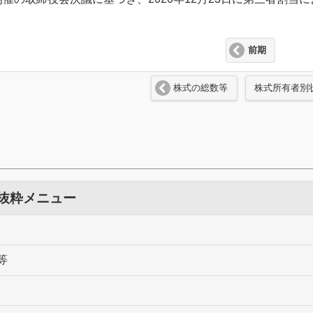
前期
株式の総数等
株式所有者別
 抜粋メニュー
等