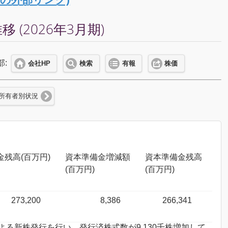
(2026年3月期)
部:
会社HP
検索
有報
株価
所有者別状況
金残高(百万円)
資本準備金増減額
資本準備金残高
(百万円)
(百万円)
273,200
8,386
266,341
当による新株発行を行い、発行済株式数が9,130千株増加して