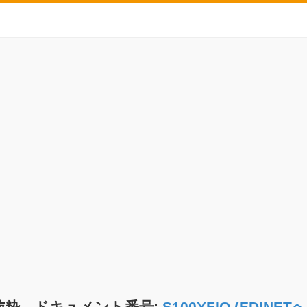
抜粋 ドキュメント番号:
S100YFIO (EDIN