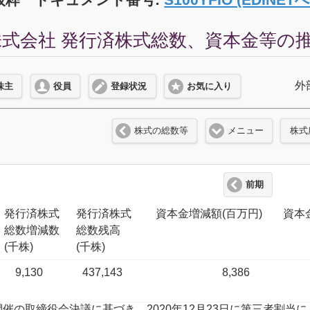
式会社 発行済株式総数、資本金等の推移 
外
株主
役員
登録状況
お気に入り
株式の総数等
メニュー
株式
前期
発行済株式
発行済株式
資本金増減額(百万円)
資本
総数増減数
総数残高
(千株)
(千株)
9,130
437,143
8,386
月6日開催の取締役会決議に基づき、2020年12月23日に第三者割