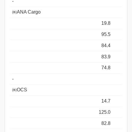
-
㈱ANA Cargo
19.8
95.5
84.4
83.9
74.8
-
㈱OCS
14.7
125.0
82.8