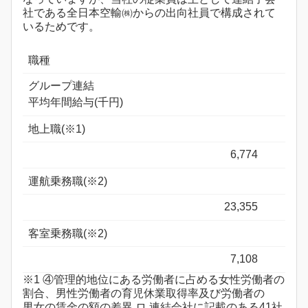
社である全日本空輸㈱からの出向社員で構成されて
いるためです。
職種
グループ連結
平均年間給与(千円)
地上職(※1)
6,774
運航乗務職(※2)
23,355
客室乗務職(※2)
7,108
※1 ④管理的地位にある労働者に占める女性労働者の
割合、男性労働者の育児休業取得率及び労働者の
男女の賃金の額の差異 ロ.連結会社に記載のある41社