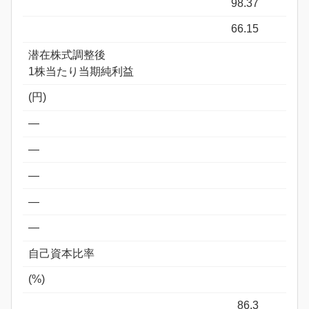
98.37
66.15
潜在株式調整後
1株当たり当期純利益
(円)
―
―
―
―
―
自己資本比率
(%)
86.3