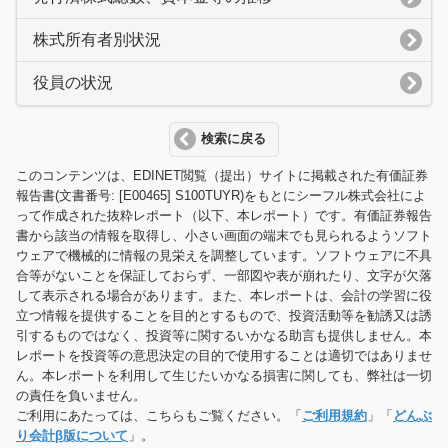
株式所有者別状況
役員の状況
検索に戻る
このコンテンツは、EDINET閲覧（提出）サイトに掲載された有価証券
報告書(文書番号: [E00465] S100TUYR)をもとにシーフル株式会社によ
って作成された抜粋レポート（以下、本レポート）です。有価証券報告
書から該当の情報を取得し、小さい画面の端末でも見られるようソフト
ウェアで機械的に情報の見栄えを調整しています。ソフトウェアに不具
合等がないことを保証しておらず、一部図や表が崩れたり、文字が欠落
して表示される場合があります。また、本レポートは、会計の学習に役
立つ情報を提供することを目的とするもので、投資活動等を勧誘又は誘
引するものではなく、投資等に関するいかなる助言も提供しません。本
レポートを投資等の意思決定の目的で使用することは適切ではありませ
ん。本レポートを利用して生じたいかなる損害に関しても、弊社は一切
の責任を負いません。
ご利用にあたっては、こちらもご覧ください。「
ご利用規約
」「
どんぶ
り会計β版について
」。