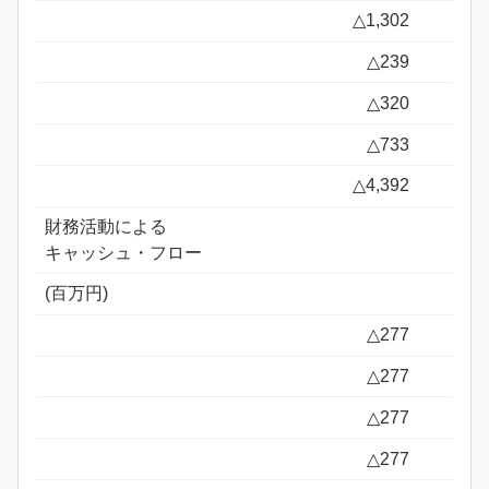
△1,302
△239
△320
△733
△4,392
財務活動による
キャッシュ・フロー
(百万円)
△277
△277
△277
△277