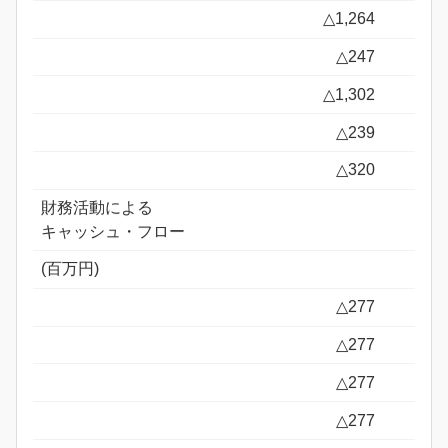
△1,264
△247
△1,302
△239
△320
財務活動による
キャッシュ・フロー
(百万円)
△277
△277
△277
△277