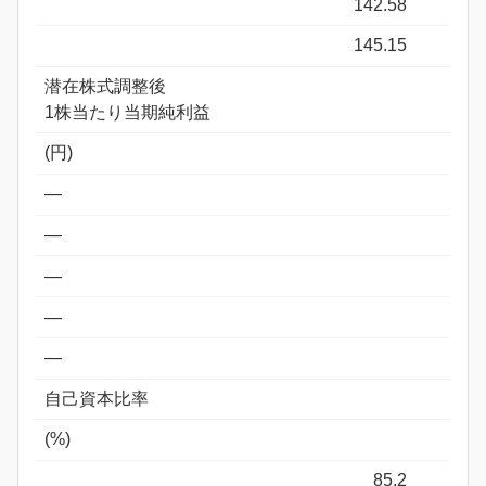
142.58
145.15
潜在株式調整後
1株当たり当期純利益
(円)
―
―
―
―
―
自己資本比率
(%)
85.2