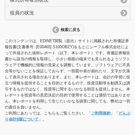
役員の状況
検索に戻る
このコンテンツは、EDINET閲覧（提出）サイトに掲載された有価証券
報告書(文書番号: [E00465] S100OBZY)をもとにシーフル株式会社によ
って作成された抜粋レポート（以下、本レポート）です。有価証券報告
書から該当の情報を取得し、小さい画面の端末でも見られるようソフト
ウェアで機械的に情報の見栄えを調整しています。ソフトウェアに不具
合等がないことを保証しておらず、一部図や表が崩れたり、文字が欠落
して表示される場合があります。また、本レポートは、会計の学習に役
立つ情報を提供することを目的とするもので、投資活動等を勧誘又は誘
引するものではなく、投資等に関するいかなる助言も提供しません。本
レポートを投資等の意思決定の目的で使用することは適切ではありませ
ん。本レポートを利用して生じたいかなる損害に関しても、弊社は一切
の責任を負いません。
ご利用にあたっては、こちらもご覧ください。「
ご利用規約
」「
どんぶ
り会計β版について
」。