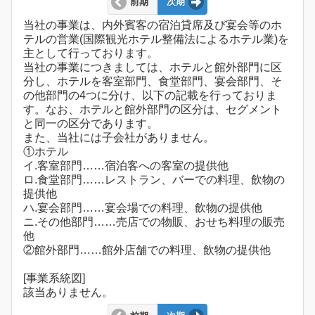
前期
次期
当社の事業は、内外賓客の宿泊貸席及び宴会等のホ
テルの営業(国際観光ホテル整備法によるホテル業)を
主として行っております。
当社の事業につきましては、ホテルと館外部門に区
分し、ホテルを客室部門、食堂部門、宴会部門、そ
の他部門の4つに分け、以下の記載を行っておりま
す。なお、ホテルと館外部門の区分は、セグメント
と同一の区分であります。
また、当社には子会社がありません。
①ホテル
イ.客室部門……宿泊客への客室の提供他
ロ.食堂部門……レストラン、バーでの料理、飲物の
提供他
ハ.宴会部門……宴会場での料理、飲物の提供他
ニ.その他部門……売店での物販、おせち料理の販売
他
②館外部門……館外店舗での料理、飲物の提供他
[事業系統図]
該当ありません。