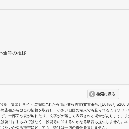
本金等の推移
検索に戻る
T閲覧（提出）サイトに掲載された有価証券報告書(文書番号: [E04567] S
券報告書から該当の情報を取得し、小さい画面の端末でも見られるようソフト
らず、一部図や表が崩れたり、文字が欠落して表示される場合があります。ま
又は誘引するものではなく、投資等に関するいかなる助言も提供しません。本
生じたいかなる損害に関しても、弊社は一切の責任を負いません。