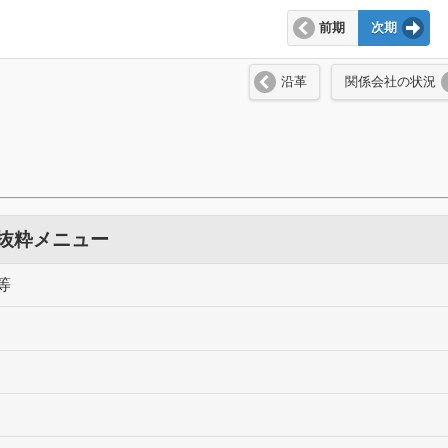
前期
次期
沿革
関係会社の状況
 抜粋メニュー
等