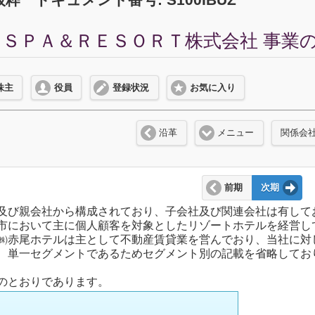
ＳＰＡ＆ＲＥＳＯＲＴ株式会社 事業の内容
株主
役員
登録状況
お気に入り
沿革
メニュー
関係会
前期
次期
及び親会社から構成されており、子会社及び関連会社は有して
市において主に個人顧客を対象としたリゾートホテルを経営し
㈱赤尾ホテルは主として不動産賃貸業を営んでおり、当社に対
、単一セグメントであるためセグメント別の記載を省略してお
のとおりであります。