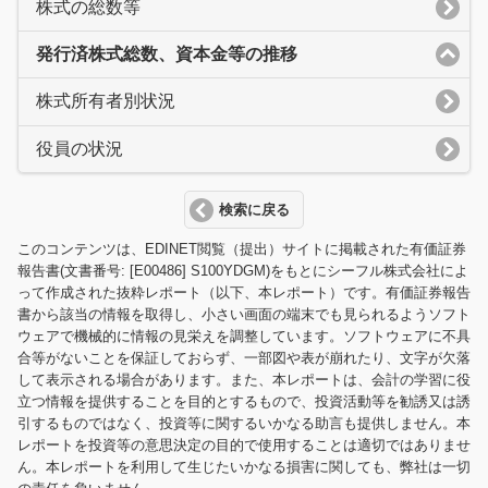
株式の総数等
発行済株式総数、資本金等の推移
株式所有者別状況
役員の状況
検索に戻る
このコンテンツは、EDINET閲覧（提出）サイトに掲載された有価証券
報告書(文書番号: [E00486] S100YDGM)をもとにシーフル株式会社によ
って作成された抜粋レポート（以下、本レポート）です。有価証券報告
書から該当の情報を取得し、小さい画面の端末でも見られるようソフト
ウェアで機械的に情報の見栄えを調整しています。ソフトウェアに不具
合等がないことを保証しておらず、一部図や表が崩れたり、文字が欠落
して表示される場合があります。また、本レポートは、会計の学習に役
立つ情報を提供することを目的とするもので、投資活動等を勧誘又は誘
引するものではなく、投資等に関するいかなる助言も提供しません。本
レポートを投資等の意思決定の目的で使用することは適切ではありませ
ん。本レポートを利用して生じたいかなる損害に関しても、弊社は一切