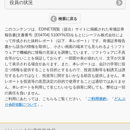
役員の状況
検索に戻る
このコンテンツは、EDINET閲覧（提出）サイトに掲載された有価証券
報告書(文書番号: [E04704] S100YNJD)をもとにシーフル株式会社によ
って作成された抜粋レポート（以下、本レポート）です。有価証券報告
書から該当の情報を取得し、小さい画面の端末でも見られるようソフト
ウェアで機械的に情報の見栄えを調整しています。ソフトウェアに不具
合等がないことを保証しておらず、一部図や表が崩れたり、文字が欠落
して表示される場合があります。また、本レポートは、会計の学習に役
立つ情報を提供することを目的とするもので、投資活動等を勧誘又は誘
引するものではなく、投資等に関するいかなる助言も提供しません。本
レポートを投資等の意思決定の目的で使用することは適切ではありませ
ん。本レポートを利用して生じたいかなる損害に関しても、弊社は一切
の責任を負いません。
ご利用にあたっては、こちらもご覧ください。「
ご利用規約
」「
どんぶ
り会計β版について
」。