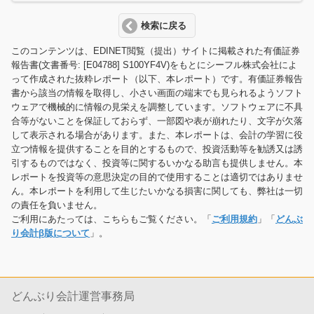
検索に戻る
このコンテンツは、EDINET閲覧（提出）サイトに掲載された有価証券
報告書(文書番号: [E04788] S100YF4V)をもとにシーフル株式会社によ
って作成された抜粋レポート（以下、本レポート）です。有価証券報告
書から該当の情報を取得し、小さい画面の端末でも見られるようソフト
ウェアで機械的に情報の見栄えを調整しています。ソフトウェアに不具
合等がないことを保証しておらず、一部図や表が崩れたり、文字が欠落
して表示される場合があります。また、本レポートは、会計の学習に役
立つ情報を提供することを目的とするもので、投資活動等を勧誘又は誘
引するものではなく、投資等に関するいかなる助言も提供しません。本
レポートを投資等の意思決定の目的で使用することは適切ではありませ
ん。本レポートを利用して生じたいかなる損害に関しても、弊社は一切
の責任を負いません。
ご利用にあたっては、こちらもご覧ください。「
ご利用規約
」「
どんぶ
り会計β版について
」。
どんぶり会計運営事務局