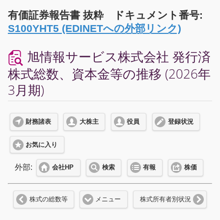
有価証券報告書 抜粋 ドキュメント番号:
S100YHT5 (EDINETへの外部リンク)
旭情報サービス株式会社 発行済
株式総数、資本金等の推移 (2026年
3月期)
財務諸表
大株主
役員
登録状況
お気に入り
外部:
会社HP
検索
有報
株価
株式の総数等
メニュー
株式所有者別状況