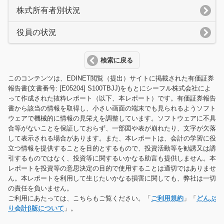
株式所有者別状況
役員の状況
検索に戻る
このコンテンツは、EDINET閲覧（提出）サイトに掲載された有価証券
報告書(文書番号: [E05204] S100TBJJ)をもとにシーフル株式会社によ
って作成された抜粋レポート（以下、本レポート）です。有価証券報告
書から該当の情報を取得し、小さい画面の端末でも見られるようソフト
ウェアで機械的に情報の見栄えを調整しています。ソフトウェアに不具
合等がないことを保証しておらず、一部図や表が崩れたり、文字が欠落
して表示される場合があります。また、本レポートは、会計の学習に役
立つ情報を提供することを目的とするもので、投資活動等を勧誘又は誘
引するものではなく、投資等に関するいかなる助言も提供しません。本
レポートを投資等の意思決定の目的で使用することは適切ではありませ
ん。本レポートを利用して生じたいかなる損害に関しても、弊社は一切
の責任を負いません。
ご利用にあたっては、こちらもご覧ください。「
ご利用規約
」「
どんぶ
り会計β版について
」。