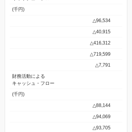
(千円)
△96,534
△40,915
△416,312
△719,599
△7,791
財務活動による
キャッシュ・フロー
(千円)
△88,144
△94,069
△93,705