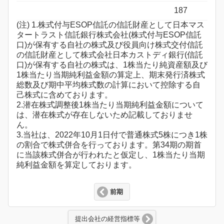
187
(注) 1.株式付与ESOP信託の信託財産として日本マス
タートラスト信託銀行株式会社(株式付与ESOP信託
口)が保有する自社の株式及び役員向け株式交付信託
の信託財産として株式会社日本カストディ銀行(信託
口)が保有する自社の株式は、1株当たり純資産額及び
1株当たり当期純利益金額の算定上、期末発行済株式
総数及び期中平均株式数の計算において控除する自
己株式に含めております。
2.潜在株式調整後1株当たり当期純利益金額について
は、潜在株式が存在しないため記載しておりませ
ん。
3.当社は、2022年10月1日付で普通株式5株につき1株
の割合で株式併合を行っております。第34期の期首
に当該株式併合が行われたと仮定し、1株当たり当期
純利益金額を算定しております。
前期
提出会社の経営指標等