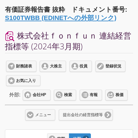
有価証券報告書 抜粋 ドキュメント番号:
S100TWBB (EDINETへの外部リンク)
株式会社ｆｏｎｆｕｎ 連結経営
指標等 (2024年3月期)
財務諸表
大株主
役員
登録状況
お気に入り
外部:
会社HP
検索
有報
株価
メニュー
提出会社の経営指標等