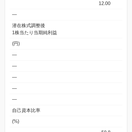
12.00
―
潜在株式調整後
1株当たり当期純利益
(円)
―
―
―
―
―
自己資本比率
(%)