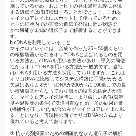
施しているため、およそヒトの発生過程以降に発現
する遺伝子はほぼ検出することができます。これを
マイクロアレイ上にスポットして使っているため、
ヒトの細胞内での実際の遺伝子発現に近い状態で、
かつ機能が未知の遺伝子まで解析することができま
す。
b cDNAを利用していること
マイクロアレイには、合成で作った25～50個くらい
の核酸塩基からなるオリゴDNAとよばれるものを用
いる方法と、cDNAを用いる方法があり、導入の簡便
性からオリゴDNAを用いる方法が一般的です。当社
はcDNAを用いる方法を採用しておりますが、これは
オリゴDNAに比較してシステム構築に手間がかかる
欠点はありますが、cDNAが200から1,100個までの長
い核酸塩基からなっており個々の塩基の結合力が強
く、マイクロアレイ洗浄時に、より厳しい条件(塩濃
度や温度等の条件)で洗浄可能なため、その結果正常
(相補性が正しい)な結合のみがマイクロアレイ上に残
ることになり、再現性の面でオリゴDNAの方式より
優れていると考えております。
② 抗がん剤探索のための網羅的ながん遺伝子の解析