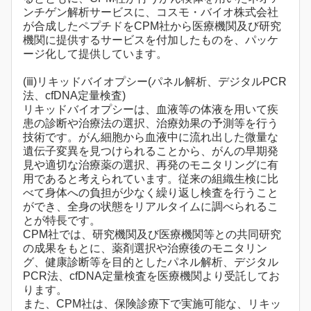
ンチゲン解析サービスに、コスモ・バイオ株式会社
が合成したペプチドをCPM社から医療機関及び研究
機関に提供するサービスを付加したものを、パッケ
ージ化して提供しています。
(ⅲ)リキッドバイオプシー(パネル解析、デジタルPCR
法、cfDNA定量検査)
リキッドバイオプシーは、血液等の体液を用いて疾
患の診断や治療法の選択、治療効果の予測等を行う
技術です。がん細胞から血液中に流れ出した微量な
遺伝子変異を見つけられることから、がんの早期発
見や適切な治療薬の選択、再発のモニタリングに有
用であると考えられています。従来の組織生検に比
べて身体への負担が少なく繰り返し検査を行うこと
ができ、全身の状態をリアルタイムに調べられるこ
とが特長です。
CPM社では、研究機関及び医療機関等との共同研究
の成果をもとに、薬剤選択や治療後のモニタリン
グ、健康診断等を目的としたパネル解析、デジタル
PCR法、cfDNA定量検査を医療機関より受託してお
ります。
また、CPM社は、保険診療下で実施可能な、リキッ