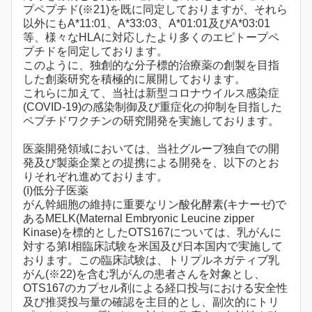
プペプチド(※21)を既に同定しておりますが、それら
以外にもA*11:01、A*33:03、A*01:01及びA*03:01
等、様々なHLAに対応したより多くのエピトープペ
プチドを同定しております。
このように、独創的な分子標的治療薬の創製を目指
した創薬研究を積極的に展開しております。
これらに加えて、当社は新型コロナウイルス感染症
(COVID-19)の感染制御及び重症化の抑制を目指した
ペプチドワクチンの研究開発を実施しております。
医薬開発領域においては、当社グループ独自での開
発及び製薬企業との提携による開発を、以下のとお
りそれぞれ進めております。
(ⅰ)低分子医薬
がん幹細胞の維持に重要なリン酸化酵素(キナーゼ)で
あるMELK(Maternal Embryonic Leucine zipper
Kinase)を標的としたOTS167については、乳がんに
対する第Ⅰ相臨床試験を米国及び日本国内で実施して
おります。この臨床試験は、トリプルネガティブ乳
がん(※22)を含む乳がんの患者さんを対象とし、
OTS167のカプセル剤による経口投与における安全性
及び推奨投与量の確認を主目的とし、副次的にトリ