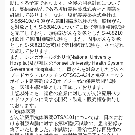
助にする予定であります。今後の開発計画について
は、契約締結先である塩野義製薬株式会社と協議を
継続して参ります。なお、塩野義製薬株式会社は、
S-588410の食道がん第Ⅲ相臨床試験の他、膀胱がん
を対象としたS-588410について日欧で第Ⅱ相臨床試験
を完了しており、頭頸部がんを対象としたS-488210
は欧州で第Ⅰ/Ⅱ相臨床試験を、また、固形がんを対象
としたS-588210は英国で第Ⅰ相臨床試験を、それぞれ
実施しております。
また、シンガポールのNUH(National University
Hospital)及び韓国のYonsei University Health System,
Severance Hospitalにて、胃がんを対象としたがんペ
プチドカクテルワクチンOTSGC-A24と免疫チェック
ポイント阻害剤(※23)オプジーボの併用第Ⅰ相試験
を、医師主導治験として実施しております。
上記以外にも、複数の企業に対してがん治療用ペプ
チドワクチンに関する開発・製造・販売権を供与し
ております。
(ⅲ)抗体医薬
がん治療用抗体医薬OTSA101については、日本にお
ける滑膜肉腫に対する第Ⅰ相臨床試験の、患者登録が
終了いたしました。本試験は、難治性又は再発性の