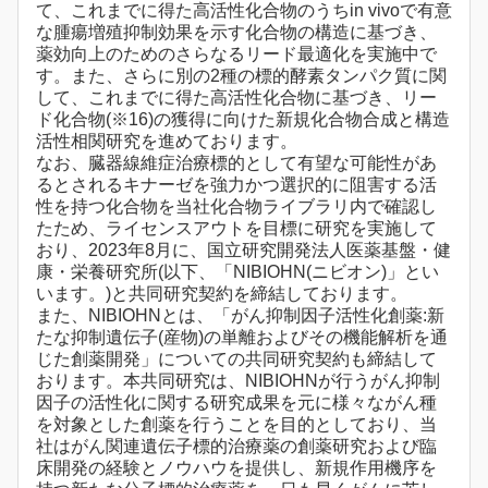
て、これまでに得た高活性化合物のうちin vivoで有意
な腫瘍増殖抑制効果を示す化合物の構造に基づき、
薬効向上のためのさらなるリード最適化を実施中で
す。また、さらに別の2種の標的酵素タンパク質に関
して、これまでに得た高活性化合物に基づき、リー
ド化合物(※16)の獲得に向けた新規化合物合成と構造
活性相関研究を進めております。
なお、臓器線維症治療標的として有望な可能性があ
るとされるキナーゼを強力かつ選択的に阻害する活
性を持つ化合物を当社化合物ライブラリ内で確認し
たため、ライセンスアウトを目標に研究を実施して
おり、2023年8月に、国立研究開発法人医薬基盤・健
康・栄養研究所(以下、「NIBIOHN(ニビオン)」とい
います。)と共同研究契約を締結しております。
また、NIBIOHNとは、「がん抑制因子活性化創薬:新
たな抑制遺伝子(産物)の単離およびその機能解析を通
じた創薬開発」についての共同研究契約も締結して
おります。本共同研究は、NIBIOHNが行うがん抑制
因子の活性化に関する研究成果を元に様々ながん種
を対象とした創薬を行うことを目的としており、当
社はがん関連遺伝子標的治療薬の創薬研究および臨
床開発の経験とノウハウを提供し、新規作用機序を