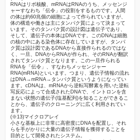
RNAはリボ核酸、mRNAはRNAのうち、メッセンジ
ャーすなわち「伝令」の役割をするものです。人間
の体は約60兆個の細胞によって作られていますが、
体の構造や働きは主にタンパク質によって決まって
います。そのタンパク質の設計図は遺伝子であり、
そして、遺伝子の本体はDNAです。このDNAは細胞
の核の中にある染色体に存在していますが、タンパ
ク質は設計図であるDNAから直接作られるのではな
く、一旦、DNAからRNAが作られ、そのRNAが翻訳
されてタンパク質となります。この一旦作られる
RNAを「伝令」、すなわちメッセンジャー
RNA(mRNA)といいます。つまり、遺伝子情報の流れ
はDNA→mRNA→タンパク質というようになってい
ます。cDNAは、mRNAから逆転写酵素を用いた逆転
写反応によって合成されたDNAで、イントロンを含
まない状態の遺伝子(塩基配列)を知ることができるこ
とから、遺伝子のクローニングに広く利用されてい
ます。
(※13)マイクロアレイ
小さな基板上に非常に高密度にDNAを配置し、それ
らを手がかりに大量の遺伝子情報を獲得することを
目的として開発されたシステム。