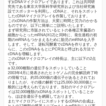
す)cDNAマイクロアレイであります。これは共同研
究先である東京大学医科学研究所および当社研究施
設でスポッターを利用し、cDNAと、それをスポット
したcDNAマイクロアレイを作製しております。
このcDNAの作製方法は、大変に時間と労力のかかる
ものですが、以下に簡単にご説明いたします。
まず研究用に市販されているヒトの各種正常臓器の
細胞からとったmRNA(※12)と同時に、発生過程の初
期のmRNAもつかまえるために胎児のmRNAを入手
します。そして、逆転写酵素でcDNAを作ります。さ
らに、このcDNAをもとにPCR法と呼ばれる方法で
cDNAを増幅します。
このcDNAマイクロアレイの特長は、主に以下の2点
です。
a 32,000種類の遺伝子をスポットしていること
2003年4月に発表されたヒトゲノムの完全解読終了時
の情報では、約35,000個の遺伝子があるとされてお
りましたが、その後の解析では25,000-30,000個と一
般的には考えられております。当社のマイクロアレ
イは32,000種類のcDNAをスポットしていることか
ら、ほぼ全遺伝子を網羅しております。
またマイクロアレイにスポットするcDNAの合成は、
ヒトの12種類の臓器よりプールしたmRNAにより実