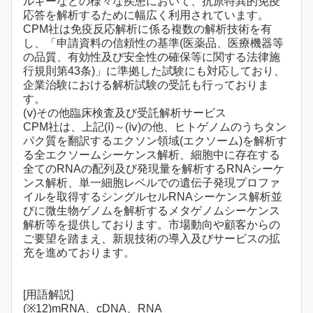
ルギーなどの様々な疾患において、抗原特異的免疫
応答を解析するために幅広く利用されています。
CPM社は免疫反応解析に係る複数の解析技術を有
し、「申請資料の信頼性の基準(医薬品、医療機器等
の品質、有効性及び安全性の確保等に関する法律施
行規則第43条)」に準拠した試験にも対応しており、
企業治験における解析試験の受託も行っておりま
す。
(ⅴ)その他臨床検査及び受託解析サービス
CPM社は、上記(ⅰ)～(ⅳ)の他、ヒトゲノムのうちタン
パク質を翻訳するエクソン領域(エクソーム)を解析す
る全エクソームシーケンス解析、細胞中に存在する
全てのRNAの配列及び発現量を解析するRNAシーケ
ンス解析、単一細胞レベルでの遺伝子発現プロファ
イルを取得するシングルセルRNAシーケンス解析並
びに微生物ゲノムを解析するメタゲノムシーケンス
解析等を提供しております。市場動向や顧客からの
ご要望を踏まえ、新規技術の導入及びサービスの拡
充を進めております。
[用語解説]
(※12)mRNA、cDNA、RNA