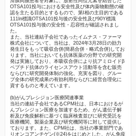
滑膜肉腫患者を対象に、放射性同位元素を結合した
OTSA101投与における安全性及び体内薬物動態の確
認を主たる目的とするもので、第Ⅰ相の主目的である
111In標識OTSA101投与後の安全性及び90Y標識
OTSA101投与後の安全性・忍容性が確認されまし
た。
また、当社連結子会社であったイムナス・ファーマ
株式会社について、当社は、2024年3月28日の効力
発生日をもって吸収合併(簡易合併・略式合併)してお
ります。当社においても抗体医薬の分野での研究開
発は実施しており、本吸収合併により抗アミロイドβ
ペプチド抗体のライセンスアウト活動等を含む販売
ならびに研究開発体制の強化、充実を図り、グルー
プ全体の研究成果の有効利用ならびに経営合理化に
資するものと考えています。
(b)がんプレシジョン医療関連事業
当社の連結子会社であるCPM社は、日本におけるが
んプレシジョン医療を加速するため、がん遺伝子解
析及び免疫解析に基づく臨床検査並びに研究受託を
医療機関、製薬企業及び研究機関等に対して提供し
ております。また、CPM社は、当社の事業部門であ
りオンコアンチゲン(※24)をはじめとした、がん免疫