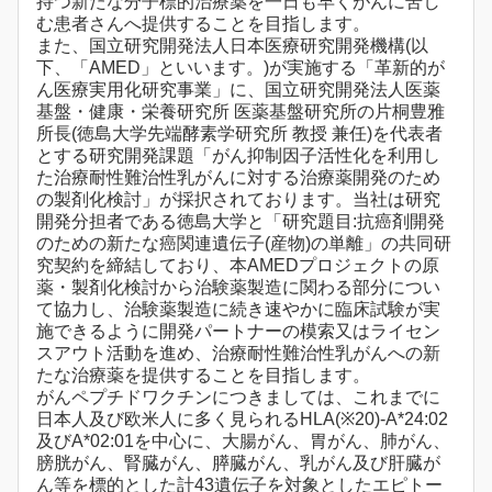
持つ新たな分子標的治療薬を一日も早くがんに苦し
む患者さんへ提供することを目指します。
また、国立研究開発法人日本医療研究開発機構(以
下、「AMED」といいます。)が実施する「革新的が
ん医療実用化研究事業」に、国立研究開発法人医薬
基盤・健康・栄養研究所 医薬基盤研究所の片桐豊雅
所長(徳島大学先端酵素学研究所 教授 兼任)を代表者
とする研究開発課題「がん抑制因子活性化を利用し
た治療耐性難治性乳がんに対する治療薬開発のため
の製剤化検討」が採択されております。当社は研究
開発分担者である徳島大学と「研究題目:抗癌剤開発
のための新たな癌関連遺伝子(産物)の単離」の共同研
究契約を締結しており、本AMEDプロジェクトの原
薬・製剤化検討から治験薬製造に関わる部分につい
て協力し、治験薬製造に続き速やかに臨床試験が実
施できるように開発パートナーの模索又はライセン
スアウト活動を進め、治療耐性難治性乳がんへの新
たな治療薬を提供することを目指します。
がんペプチドワクチンにつきましては、これまでに
日本人及び欧米人に多く見られるHLA(※20)-A*24:02
及びA*02:01を中心に、大腸がん、胃がん、肺がん、
膀胱がん、腎臓がん、膵臓がん、乳がん及び肝臓が
ん等を標的とした計43遺伝子を対象としたエピトー