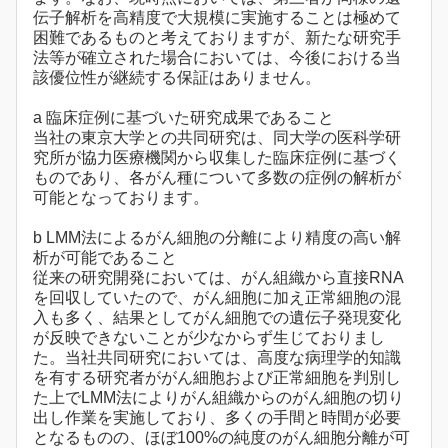
伝子解析を高精度で大規模に実施することは極めて
困難であるものと考えておりますが、新たな研究手
法等が確立された場合においては、今後における当
該優位性が継続する保証はありません。
a 臨床症例に基づいた研究成果であること
当社の東京大学との共同研究は、同大学の医科学研
究所が協力医療機関から収集した臨床症例に基づく
ものであり、各がん種について多数の症例の解析が
可能となっております。
b LMM法によるがん細胞の分離により精度の高い解
析が可能であること
従来の研究開発においては、がん組織から直接RNA
を回収していたので、がん細胞に加え正常細胞の混
入も多く、結果としてがん細胞での遺伝子発現変化
が反映できないことが少なからず生じておりまし
た。当社共同研究においては、高度な病理学的知識
を有する研究者ががん細胞および正常細胞を判別し
た上でLMM法によりがん組織からのがん細胞の切り
出し作業を実施しており、多くの手間と時間が必要
となるものの、ほぼ100%の純度のがん細胞分離が可