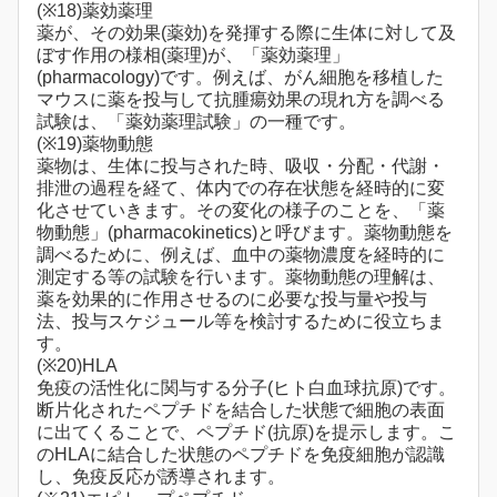
(※18)薬効薬理
薬が、その効果(薬効)を発揮する際に生体に対して及
ぼす作用の様相(薬理)が、「薬効薬理」
(pharmacology)です。例えば、がん細胞を移植した
マウスに薬を投与して抗腫瘍効果の現れ方を調べる
試験は、「薬効薬理試験」の一種です。
(※19)薬物動態
薬物は、生体に投与された時、吸収・分配・代謝・
排泄の過程を経て、体内での存在状態を経時的に変
化させていきます。その変化の様子のことを、「薬
物動態」(pharmacokinetics)と呼びます。薬物動態を
調べるために、例えば、血中の薬物濃度を経時的に
測定する等の試験を行います。薬物動態の理解は、
薬を効果的に作用させるのに必要な投与量や投与
法、投与スケジュール等を検討するために役立ちま
す。
(※20)HLA
免疫の活性化に関与する分子(ヒト白血球抗原)です。
断片化されたペプチドを結合した状態で細胞の表面
に出てくることで、ペプチド(抗原)を提示します。こ
のHLAに結合した状態のペプチドを免疫細胞が認識
し、免疫反応が誘導されます。