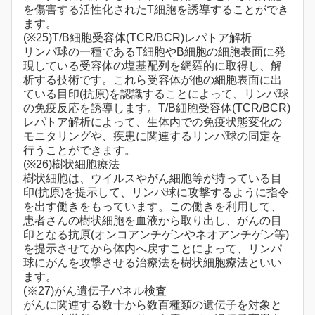
を傷害する活性化されたT細胞を誘導することができ
ます。
(※25)T/B細胞受容体(TCR/BCR)レパトア解析
リンパ球の一種であるT細胞やB細胞の細胞表面に発
現している受容体の塩基配列を網羅的に取得し、解
析する技術です。これら受容体が他の細胞表面に出
ている目印(抗原)を認識することによって、リンパ球
の免疫反応を誘導します。T/B細胞受容体(TCR/BCR)
レパトア解析によって、生体内での免疫状態変化の
モニタリングや、疾患に関連するリンパ球の同定を
行うことができます。
(※26)樹状細胞療法
樹状細胞は、ウイルスやがん細胞等が持っている目
印(抗原)を提示して、リンパ球に攻撃するように指令
を出す働きをもっています。この働きを利用して、
患者さんの樹状細胞を血液から取り出し、がんの目
印となる抗原(オンコアンチゲンやネオアンチゲン等)
を提示させてから体内へ戻すことによって、リンパ
球にがんを攻撃させる治療法を樹状細胞療法といい
ます。
(※27)がん遺伝子パネル検査
がんに関連する数十から数百種類の遺伝子を対象と