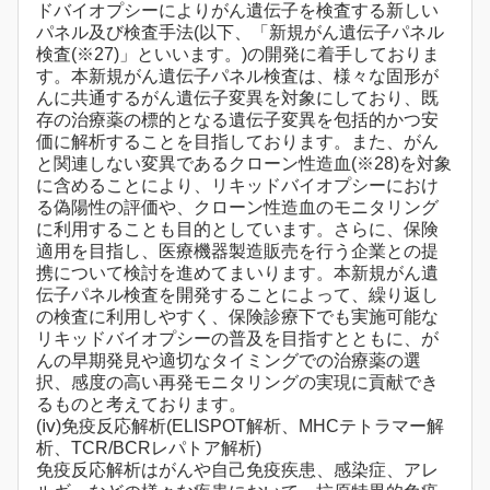
ドバイオプシーによりがん遺伝子を検査する新しい
パネル及び検査手法(以下、「新規がん遺伝子パネル
検査(※27)」といいます。)の開発に着手しておりま
す。本新規がん遺伝子パネル検査は、様々な固形が
んに共通するがん遺伝子変異を対象にしており、既
存の治療薬の標的となる遺伝子変異を包括的かつ安
価に解析することを目指しております。また、がん
と関連しない変異であるクローン性造血(※28)を対象
に含めることにより、リキッドバイオプシーにおけ
る偽陽性の評価や、クローン性造血のモニタリング
に利用することも目的としています。さらに、保険
適用を目指し、医療機器製造販売を行う企業との提
携について検討を進めてまいります。本新規がん遺
伝子パネル検査を開発することによって、繰り返し
の検査に利用しやすく、保険診療下でも実施可能な
リキッドバイオプシーの普及を目指すとともに、が
んの早期発見や適切なタイミングでの治療薬の選
択、感度の高い再発モニタリングの実現に貢献でき
るものと考えております。
(ⅳ)免疫反応解析(ELISPOT解析、MHCテトラマー解
析、TCR/BCRレパトア解析)
免疫反応解析はがんや自己免疫疾患、感染症、アレ