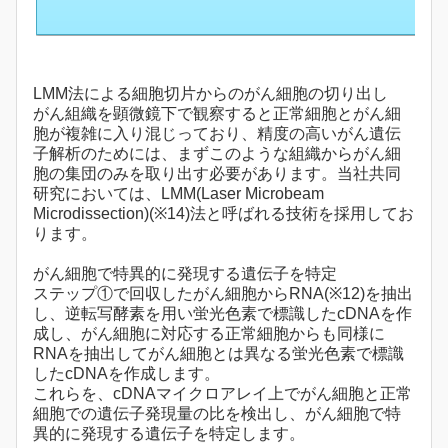
LMM法による細胞切片からのがん細胞の切り出し
がん組織を顕微鏡下で観察すると正常細胞とがん細
胞が複雑に入り混じっており、精度の高いがん遺伝
子解析のためには、まずこのような組織からがん細
胞の集団のみを取り出す必要があります。当社共同
研究においては、LMM(Laser Microbeam
Microdissection)(※14)法と呼ばれる技術を採用してお
ります。
がん細胞で特異的に発現する遺伝子を特定
ステップ①で回収したがん細胞からRNA(※12)を抽出
し、逆転写酵素を用い蛍光色素で標識したcDNAを作
成し、がん細胞に対応する正常細胞からも同様に
RNAを抽出してがん細胞とは異なる蛍光色素で標識
したcDNAを作成します。
これらを、cDNAマイクロアレイ上でがん細胞と正常
細胞での遺伝子発現量の比を検出し、がん細胞で特
異的に発現する遺伝子を特定します。