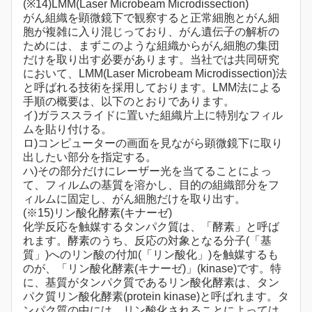
(※14)LMM(Laser Microbeam Microdissection)
がん組織を顕微鏡下で観察すると正常細胞とがん細
胞が複雑に入り混じっており、がん遺伝子の解析の
ためには、まずこのような組織からがん細胞の集団
だけを取り出す必要があります。当社では共同研究
において、LMM(Laser Microbeam Microdissection)法
と呼ばれる技術を採用しております。LMM法による
手順の概要は、以下のとおりであります。
イ)ガラススライドに置いた組織片上に特別なフィル
ムを貼り付ける。
ロ)コンピューターの画面を見ながら顕微鏡下に取り
出したい部分を指定する。
ハ)その部分だけにレーザー光を当てることによっ
て、フィルムの基質を溶かし、目的の組織部分をフ
ィルムに固定し、がん細胞だけを取り出す。
(※15)リン酸化酵素(キナーゼ)
化学反応を触媒するタンパク質は、「酵素」と呼ば
れます。酵素のうち、反応の対象となる分子(「基
質」)へのリン酸の付加(「リン酸化」)を触媒するも
のが、「リン酸化酵素(キナーゼ)」(kinase)です。特
に、基質がタンパク質であるリン酸化酵素は、タン
パク質リン酸化酵素(protein kinase)と呼ばれます。タ
ンパク質の中には、リン酸化されることによっては