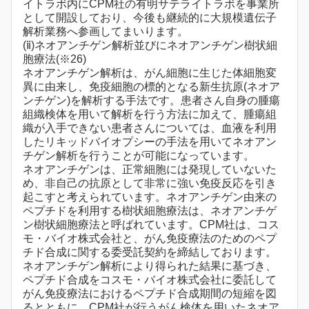
イトラボ内にCPM社の有明サテライトラボを事業所
として開設しており、今後も継続的に大規模遺伝子
解析業務へ参画してまいります。
(ⅱ)ネオアンチゲン解析並びにネオアンチゲン樹状細
胞療法(※26)
ネオアンチゲン解析は、がん細胞に生じた体細胞変
異に由来し、免疫細胞の標的となる新生抗原(ネオア
ンチゲン)を解析する手法です。患者さん自身の腫瘍
組織検体を用いて解析を行う方法に加えて、腫瘍組
織が入手できない患者さんについては、血液を利用
したリキッドバイオプシーの手法を用いてネオアン
チゲン解析を行うことが可能になっています。
ネオアンチゲンは、正常細胞には発現していないた
め、非自己の抗原として非常に強い免疫反応を引き
起こすと考えられています。ネオアンチゲン由来の
ペプチドを利用する樹状細胞療法は、ネオアンチゲ
ン樹状細胞療法と呼ばれています。CPM社は、コス
モ・バイオ株式会社と、がん免疫療法のためのペプ
チド合成に関する委受託契約を締結しております。
ネオアンチゲン解析により得られた結果に基づき、
ペプチド合成をコスモ・バイオ株式会社に委託して
がん免疫療法におけるペプチド合成期間の短縮を図
るとともに、CPM社が行うがん検体を用いたネオア