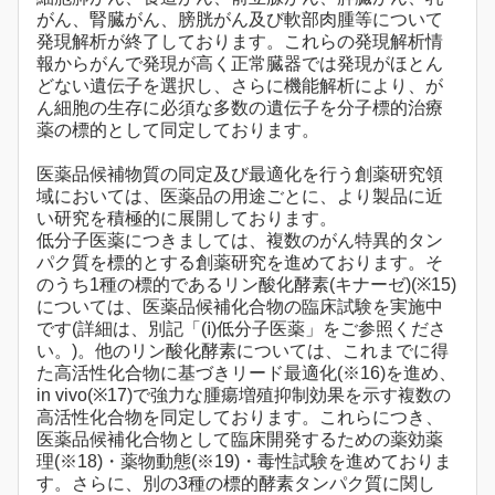
がん、腎臓がん、膀胱がん及び軟部肉腫等について
発現解析が終了しております。これらの発現解析情
報からがんで発現が高く正常臓器では発現がほとん
どない遺伝子を選択し、さらに機能解析により、が
ん細胞の生存に必須な多数の遺伝子を分子標的治療
薬の標的として同定しております。
医薬品候補物質の同定及び最適化を行う創薬研究領
域においては、医薬品の用途ごとに、より製品に近
い研究を積極的に展開しております。
低分子医薬につきましては、複数のがん特異的タン
パク質を標的とする創薬研究を進めております。そ
のうち1種の標的であるリン酸化酵素(キナーゼ)(※15)
については、医薬品候補化合物の臨床試験を実施中
です(詳細は、別記「(ⅰ)低分子医薬」をご参照くださ
い。)。他のリン酸化酵素については、これまでに得
た高活性化合物に基づきリード最適化(※16)を進め、
in vivo(※17)で強力な腫瘍増殖抑制効果を示す複数の
高活性化合物を同定しております。これらにつき、
医薬品候補化合物として臨床開発するための薬効薬
理(※18)・薬物動態(※19)・毒性試験を進めておりま
す。さらに、別の3種の標的酵素タンパク質に関し