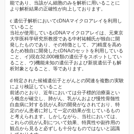
能であり、当該がん細胞のみを解析に用いることに
より解析結果の正確性が向上しております。
c 遺伝子解析においてcDNAマイクロアレイを利用し
ていること
当社が使用しているcDNAマイクロアレイは、元東京
大学医科学研究所教授である中村祐輔氏が独自に開
発したものであり、その特徴として、ア)精度を高め
るため独自に開発したcDNAのセットを利用している
こと、イ)現在32,000種類の遺伝子をスポットしてい
ること、ウ)機能未知の遺伝子および新規遺伝子も解
析対象となること、等であります。
d 特定された候補遺伝子とがんとの関連を複数の実験
により検証していること
前述のとおり、近年においては分子標的治療薬とい
う概念が確立し、肺がん、乳がんおよび慢性骨髄性
白血病に対する抗がん剤の開発がなされており、特
定のがん患者に対して一定の効果が生じているもの
と考えられます。しかしながら、当社においては、
これらの抗がん剤について効果、特異性や副作用の
観点から見ると必ずしも十分なものではないと認識