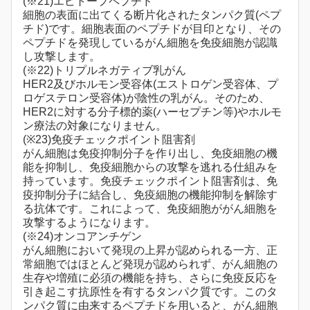
(※21)エピトープペプチド
細胞の表面に出てくる断片化されたタンパク質(ペプ
チド)です。細胞表面のペプチドが目印となり、その
ペプチドを発現しているがん細胞を免疫細胞が認識
し攻撃します。
(※22)トリプルネガティブ乳がん
HER2及びホルモン受容体(エストロゲン受容体、プ
ロゲステロン受容体)が陰性の乳がん。そのため、
HER2に対する分子標的薬(ハーセプチン等)やホルモ
ン療法の対象になりません。
(※23)免疫チェックポイント阻害剤
がん細胞は免疫抑制分子を作り出し、免疫細胞の機
能を抑制し、免疫細胞からの攻撃を逃れる仕組みを
持っています。免疫チェックポイント阻害剤は、免
疫抑制分子に結合し、免疫細胞の機能抑制を解除す
る抗体です。これによって、免疫細胞ががん細胞を
攻撃するようになります。
(※24)オンコアンチゲン
がん細胞において発現の上昇が認められる一方、正
常細胞ではほとんど発現が認められず、がん細胞の
生存や増殖に必須の機能を持ち、さらに免疫反応を
引き起こす抗原性を有するタンパク質です。このタ
ンパク質に由来するペプチドを用いると、がん細胞