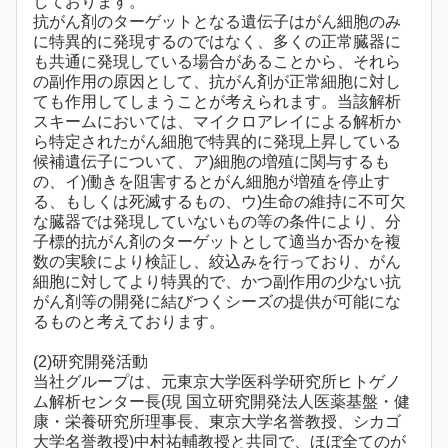
しております。
抗がん剤のターゲットとなる遺伝子はがん細胞のみ
に特異的に発現するのではなく、多くの正常臓器に
も共通に発現している場合があることから、それら
の副作用の原因として、抗がん剤が正常細胞に対し
ても作用してしまうことが考えられます。当該解析
スキームにおいては、マイクロアレイによる解析か
ら特定されたがん細胞で特異的に発現上昇している
候補遺伝子について、ア)細胞の増殖に関与するも
の、イ)働きを阻害するとがん細胞が増殖を停止す
る、もしくは死滅するもの、ウ)生命の維持に不可欠
な臓器では発現していないもの等の条件により、分
子標的抗がん剤のターゲットとして適当か否かを複
数の実験により検証し、絞込みを行っており、がん
細胞に対してより特異的で、かつ副作用の少ない抗
がん剤等の開発に結びつくシーズの提供が可能にな
るものと考えております。
(2)研究開発活動
当社グループは、元東京大学医科学研究所ヒトゲノ
ム解析センター長(現 国立研究開発法人医薬基盤・健
康・栄養研究所理事長、東京大学名誉教授、シカゴ
大学名誉教授)中村祐輔教授と共同で、ほぼ全てのが