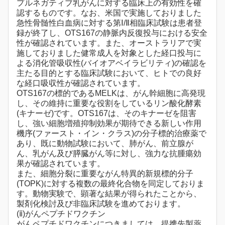
プルネガティブ乳がんに対する臨床上の有効性を確
認するものです。なお、米国で実施しておりました
急性骨髄性白血病に対する第Ⅰ/Ⅱ相臨床試験は患者登
録が終了し、OTS167の静脈内反復投与における安全
性が確認されています。また、オーストラリアで実
施しておりました健常成人を対象とした経口投与に
よる消化管吸収性(バイオアベイラビリティ)の確認を
主たる目的とする臨床試験において、ヒトでの良好
な経口吸収性が確認されています。
OTS167の標的であるMELKは、がん幹細胞に高発現
し、その維持に重要な役割をしているリン酸化酵素
(キナーゼ)です。OTS167は、そのキナーゼを阻害
し、強い細胞増殖抑制効果が期待できる新しい作用
機序(ファースト・イン・クラス)の分子標的治療薬で
あり、既に動物試験において、肺がん、前立腺が
ん、乳がん及び膵臓がん等に対し、強力な抗腫瘍効
果が確認されています。
また、細胞分裂に重要ながん特異的新規標的分子
(TOPK)に対する複数の最終化合物を同定しておりま
す。動物実験で、顕著な結果が得られたことから、
製剤化検討及び非臨床試験を進めております。
(ⅱ)がんペプチドワクチン
がんペプチドワクチンにつきましては、提携先製薬