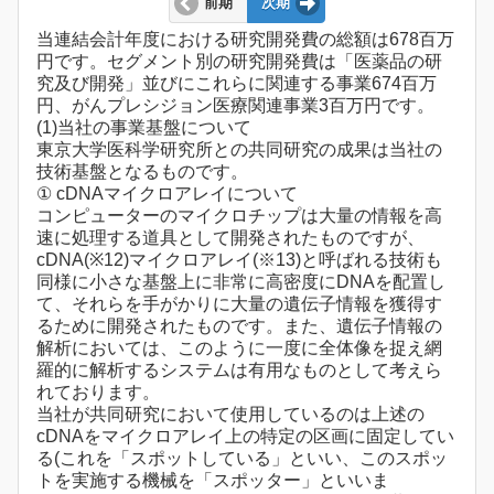
前期
次期
当連結会計年度における研究開発費の総額は678百万
円です。セグメント別の研究開発費は「医薬品の研
究及び開発」並びにこれらに関連する事業674百万
円、がんプレシジョン医療関連事業3百万円です。
(1)当社の事業基盤について
東京大学医科学研究所との共同研究の成果は当社の
技術基盤となるものです。
① cDNAマイクロアレイについて
コンピューターのマイクロチップは大量の情報を高
速に処理する道具として開発されたものですが、
cDNA(※12)マイクロアレイ(※13)と呼ばれる技術も
同様に小さな基盤上に非常に高密度にDNAを配置し
て、それらを手がかりに大量の遺伝子情報を獲得す
るために開発されたものです。また、遺伝子情報の
解析においては、このように一度に全体像を捉え網
羅的に解析するシステムは有用なものとして考えら
れております。
当社が共同研究において使用しているのは上述の
cDNAをマイクロアレイ上の特定の区画に固定してい
る(これを「スポットしている」といい、このスポッ
トを実施する機械を「スポッター」といいま