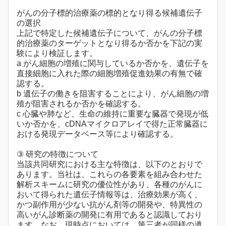
がんの分子標的治療薬の標的となり得る候補遺伝子
の選択
上記で特定した候補遺伝子について、がんの分子標
的治療薬のターゲットとなり得るか否かを下記の実
験により検証します。
a がん細胞の増殖に関与しているか否かを、遺伝子を
直接細胞に入れた際の細胞増殖促進効果の有無で確
認する。
b 遺伝子の働きを阻害することにより、がん細胞の増
殖が阻害されるか否かを確認する。
c 心臓や肺など、生命の維持に重要な臓器で発現が低
いか否かを、cDNAマイクロアレイで得た正常臓器に
おける発現データベース等により確認する。
③ 研究の特徴について
当該共同研究における主な特徴は、以下のとおりで
あります。当社は、これらの各要素を組み合わせた
解析スキームに研究の優位性があり、各種のがんに
おいて得られた遺伝子情報等は、治療効果が高く、
かつ副作用が少ない抗がん剤等の開発や、特異性の
高いがん診断薬の開発に有用であると認識しており
ます。なお、現時点においては、第三者が同様の遺