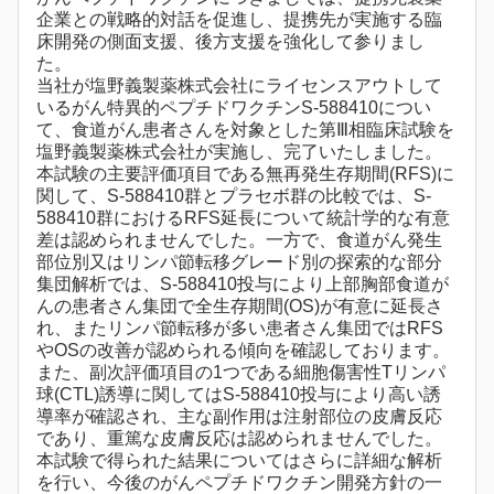
企業との戦略的対話を促進し、提携先が実施する臨
床開発の側面支援、後方支援を強化して参りまし
た。
当社が塩野義製薬株式会社にライセンスアウトして
いるがん特異的ペプチドワクチンS-588410につい
て、食道がん患者さんを対象とした第Ⅲ相臨床試験を
塩野義製薬株式会社が実施し、完了いたしました。
本試験の主要評価項目である無再発生存期間(RFS)に
関して、S-588410群とプラセボ群の比較では、S-
588410群におけるRFS延長について統計学的な有意
差は認められませんでした。一方で、食道がん発生
部位別又はリンパ節転移グレード別の探索的な部分
集団解析では、S-588410投与により上部胸部食道が
んの患者さん集団で全生存期間(OS)が有意に延長さ
れ、またリンパ節転移が多い患者さん集団ではRFS
やOSの改善が認められる傾向を確認しております。
また、副次評価項目の1つである細胞傷害性Tリンパ
球(CTL)誘導に関してはS-588410投与により高い誘
導率が確認され、主な副作用は注射部位の皮膚反応
であり、重篤な皮膚反応は認められませんでした。
本試験で得られた結果についてはさらに詳細な解析
を行い、今後のがんペプチドワクチン開発方針の一