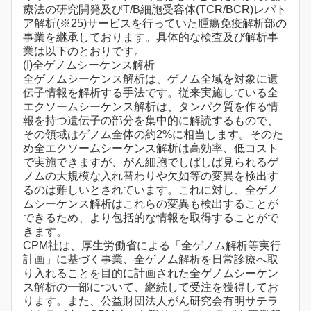
療法の研究開発及びT/B細胞受容体(TCR/BCR)レパト
ア解析(※25)サービスを行っていた腫瘍免疫解析部の
事業を継承しております。具体的な検査及び解析事
業は以下のとおりです。
(ⅰ)全ゲノムシーケンス解析
全ゲノムシーケンス解析は、ゲノム全域を対象に遺
伝子情報を解析する手法です。従来実施している全
エクソームシーケンス解析は、タンパク質を作る情
報を持つ遺伝子の部分を集中的に解読するもので、
その領域はゲノム全体の約2%に相当します。そのた
め全エクソームシーケンス解析は高効率、低コスト
で実施できますが、がん細胞でしばしば見られるゲ
ノムの大規模な入れ替わりや欠如等の変異を検出す
るのは難しいとされています。これに対し、全ゲノ
ムシーケンス解析はこれらの変異も検出することが
できるため、より包括的な情報を取得することがで
きます。
CPM社は、厚生労働省による「全ゲノム解析等実行
計画」に基づく事業、全ゲノム解析を日常診療へ取
り入れることを目的に計画された全ゲノムシーケン
ス解析の一部について、継続して受注を獲得してお
ります。また、公益財団法人がん研究会有明サテラ