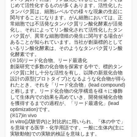
じめて活性化するものが多くあります。活性化した
タンパク質は、細胞レベルでの様々な現象の生起に
関与することになります。がん細胞においては、正
常細胞では不活発なタンパク質リン酸化酵素が活発
化し、それによってリン酸化されて活性化したタン
パク質が、異常な細胞増殖の発生に関与する場合が
あることが知られています。当社が創薬標的として
いるリン酸化酵素は、そのようなタンパク質リン酸
化酵素です。
(※16)リード化合物、リード最適化
創薬研究で多数の化合物を探索する中で、標的タン
パク質に対し十分な活性を有し、以降の新規化合物
設計の原型(プロトタイプ)となるような化合物が得ら
れたとき、それを「リード化合物」(lead compound)
と称します。リード化合物の化学構造を様々に修飾
して生体内での効果を高めていき、開発候補化合物
を獲得するまでの過程が、「リード最適化」(lead
optimization)です。
(※17)in vivo
in vitro(試験管内)と対比的に用いられ、「体の中で」
を意味する医学・化学用語です。一般に生体内(主に
実験動物)での実験的検証を意味します。