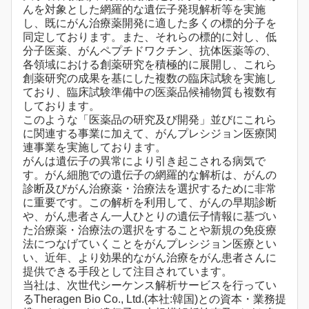
んを対象とした網羅的な遺伝子発現解析等を実施
し、既にがん治療薬開発に適した多くの標的分子を
同定しております。また、それらの標的に対し、低
分子医薬、がんペプチドワクチン、抗体医薬等の、
各領域における創薬研究を積極的に展開し、これら
創薬研究の成果を基にした複数の臨床試験を実施し
ており、臨床試験準備中の医薬品候補物質も複数有
しております。
このような「医薬品の研究及び開発」並びにこれら
に関連する事業に加えて、がんプレシジョン医療関
連事業を実施しております。
がんは遺伝子の異常により引き起こされる病気で
す。がん細胞での遺伝子の網羅的な解析は、がんの
診断及びがん治療薬・治療法を選択するために非常
に重要です。この解析を利用して、がんの早期診断
や、がん患者さん一人ひとりの遺伝子情報に基づい
た治療薬・治療法の選択をすることや新規の免疫療
法につなげていくことをがんプレシジョン医療とい
い、近年、より効果的ながん治療をがん患者さんに
提供できる手段として注目されています。
当社は、次世代シーケンス解析サービスを行ってい
るTheragen Bio Co., Ltd.(本社:韓国)との資本・業務提