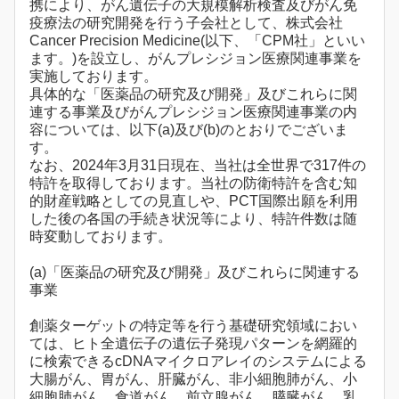
携により、がん遺伝子の大規模解析検査及びがん免
疫療法の研究開発を行う子会社として、株式会社
Cancer Precision Medicine(以下、「CPM社」といい
ます。)を設立し、がんプレシジョン医療関連事業を
実施しております。
具体的な「医薬品の研究及び開発」及びこれらに関
連する事業及びがんプレシジョン医療関連事業の内
容については、以下(a)及び(b)のとおりでございま
す。
なお、2024年3月31日現在、当社は全世界で317件の
特許を取得しております。当社の防衛特許を含む知
的財産戦略としての見直しや、PCT国際出願を利用
した後の各国の手続き状況等により、特許件数は随
時変動しております。
(a)「医薬品の研究及び開発」及びこれらに関連する
事業
創薬ターゲットの特定等を行う基礎研究領域におい
ては、ヒト全遺伝子の遺伝子発現パターンを網羅的
に検索できるcDNAマイクロアレイのシステムによる
大腸がん、胃がん、肝臓がん、非小細胞肺がん、小
細胞肺がん、食道がん、前立腺がん、膵臓がん、乳