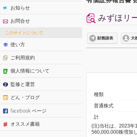
お知らせ
みずほリース
お問合せ
このサイトについて
財務諸表
大
使い方
ご利用規約
個人情報について
監修と運営
種類
どん・ブログ
普通株式
facebook ページ
計
オススメ書籍
(注)当社は、202
560,000,000株増