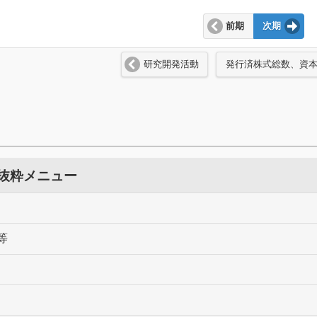
前期
次期
研究開発活動
発行済株式総数、資
 抜粋メニュー
等