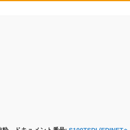
抜粋 ドキュメント番号:
S100TSDI (EDIN