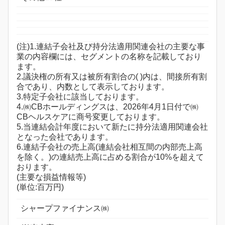
(注)1.連結子会社及び持分法適用関連会社の主要な事
業の内容欄には、セグメントの名称を記載しており
ます。
2.議決権の所有又は被所有割合の( )内は、間接所有割
合であり、内数として表示しております。
3.特定子会社に該当しております。
4.㈱CBホールディングスは、2026年4月1日付で㈱
CBヘルスケアに商号変更しております。
5.当連結会計年度において新たに持分法適用関連会社
となった会社であります。
6.連結子会社の売上高(連結会社相互間の内部売上高
を除く。)の連結売上高に占める割合が10%を超えて
おります。
(主要な損益情報等)
(単位:百万円)
シャープファイナンス㈱