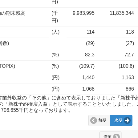
円)
物の期末残高
(千
9,983,995
11,835,344
円)
(人)
114
118
者数)
(29)
(27)
(%)
82.3
72.7
OPIX)
(%)
(109.7)
(100.6)
(円)
1,440
1,163
(円)
1,068
866
いて営業外収益の「その他」に含めて表示しておりました「新株予
の「新株予約権戻入益」として表示することといたしました。
、706,655千円となっております。
前期
次期
沿革