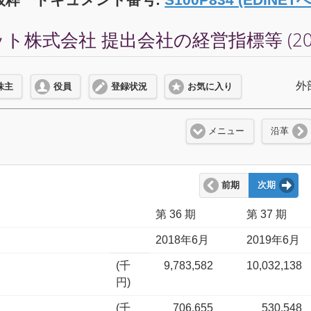
ト株式会社 提出会社の経営指標等 (202
外
株主
役員
登録状況
お気に入り
メニュー
沿革
前期
次期
第 36 期
第 37 期
2018年6月
2019年6月
(千
9,783,582
10,032,138
円)
(千
706,655
530,548