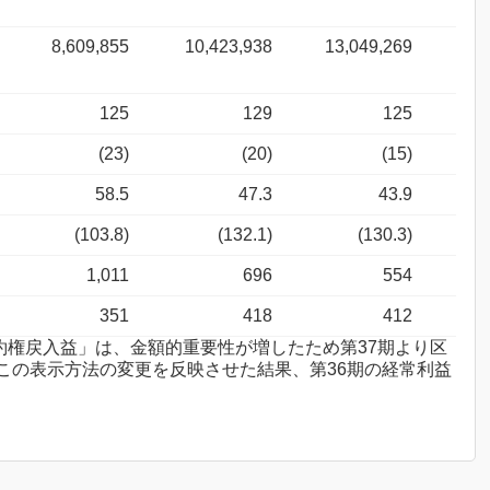
8,609,855
10,423,938
13,049,269
125
129
125
(23)
(20)
(15)
58.5
47.3
43.9
(103.8)
(132.1)
(130.3)
1,011
696
554
351
418
412
約権戻入益」は、金額的重要性が増したため第37期より区
この表示方法の変更を反映させた結果、第36期の経常利益