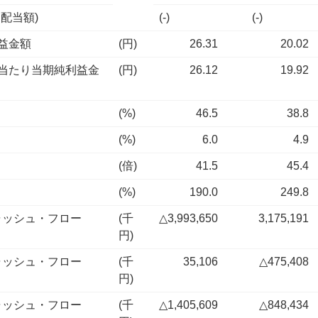
配当額)
(-)
(-)
益金額
(円)
26.31
20.02
当たり当期純利益金
(円)
26.12
19.92
(%)
46.5
38.8
(%)
6.0
4.9
(倍)
41.5
45.4
(%)
190.0
249.8
ャッシュ・フロー
(千
△3,993,650
3,175,191
円)
ャッシュ・フロー
(千
35,106
△475,408
円)
ャッシュ・フロー
(千
△1,405,609
△848,434