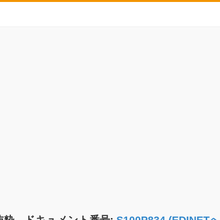
抜粋 ドキュメント番号:
S100P834 (EDIN