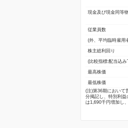
現金及び現金同等
従業員数
(外、平均臨時雇用
株主総利回り
(比較指標:配当込みT
最高株価
最低株価
(注)第36期にお
分掲記し、特別利益
は1,690千円増加し