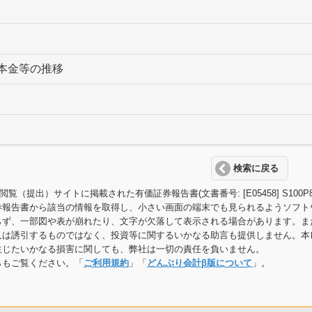
本金等の推移
検索に戻る
T閲覧（提出）サイトに掲載された有価証券報告書(文書番号: [E05458] S
券報告書から該当の情報を取得し、小さい画面の端末でも見られるようソフト
らず、一部図や表が崩れたり、文字が欠落して表示される場合があります。ま
又は誘引するものではなく、投資等に関するいかなる助言も提供しません。本
生じたいかなる損害に関しても、弊社は一切の責任を負いません。
らもご覧ください。「
ご利用規約
」「
どんぶり会計β版について
」。