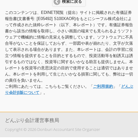
検索に戻る
このコンテンツは、EDINET閲覧（提出）サイトに掲載された有価証券
報告書(文書番号: [E05492] S100XAOR)をもとにシーフル株式会社によ
って作成された抜粋レポート（以下、本レポート）です。有価証券報告
書から該当の情報を取得し、小さい画面の端末でも見られるようソフト
ウェアで機械的に情報の見栄えを調整しています。ソフトウェアに不具
合等がないことを保証しておらず、一部図や表が崩れたり、文字が欠落
して表示される場合があります。また、本レポートは、会計の学習に役
立つ情報を提供することを目的とするもので、投資活動等を勧誘又は誘
引するものではなく、投資等に関するいかなる助言も提供しません。本
レポートを投資等の意思決定の目的で使用することは適切ではありませ
ん。本レポートを利用して生じたいかなる損害に関しても、弊社は一切
の責任を負いません。
ご利用にあたっては、こちらもご覧ください。「
ご利用規約
」「
どんぶ
り会計β版について
」。
どんぶり会計運営事務局
Copyright © 2026 Donburi Accountant Site Organizer