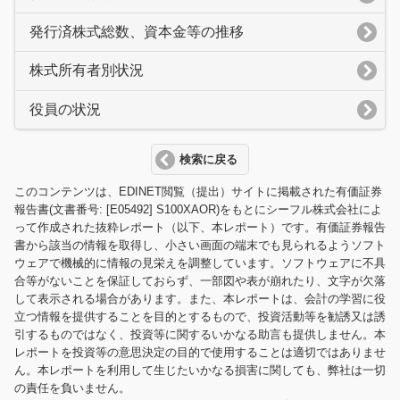
発行済株式総数、資本金等の推移
株式所有者別状況
役員の状況
検索に戻る
このコンテンツは、EDINET閲覧（提出）サイトに掲載された有価証券
報告書(文書番号: [E05492] S100XAOR)をもとにシーフル株式会社によ
って作成された抜粋レポート（以下、本レポート）です。有価証券報告
書から該当の情報を取得し、小さい画面の端末でも見られるようソフト
ウェアで機械的に情報の見栄えを調整しています。ソフトウェアに不具
合等がないことを保証しておらず、一部図や表が崩れたり、文字が欠落
して表示される場合があります。また、本レポートは、会計の学習に役
立つ情報を提供することを目的とするもので、投資活動等を勧誘又は誘
引するものではなく、投資等に関するいかなる助言も提供しません。本
レポートを投資等の意思決定の目的で使用することは適切ではありませ
ん。本レポートを利用して生じたいかなる損害に関しても、弊社は一切
の責任を負いません。