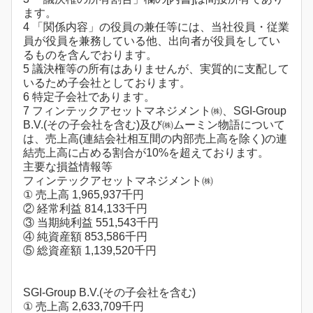
ます。
4 「関係内容」の役員の兼任等には、当社役員・従業
員が役員を兼務している他、出向者が役員をしてい
るものを含んでおります。
5 議決権等の所有はありませんが、実質的に支配して
いるため子会社としております。
6 特定子会社であります。
7 フィンテックアセットマネジメント㈱、SGI-Group
B.V.(その子会社を含む)及び㈱ムーミン物語について
は、売上高(連結会社相互間の内部売上高を除く)の連
結売上高に占める割合が10%を超えております。
主要な損益情報等
フィンテックアセットマネジメント㈱
① 売上高 1,965,937千円
② 経常利益 814,133千円
③ 当期純利益 551,543千円
④ 純資産額 853,586千円
⑤ 総資産額 1,139,520千円
SGI-Group B.V.(その子会社を含む)
① 売上高 2,633,709千円