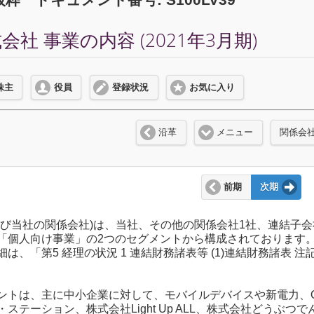
社 事業の内容 (2021年3月期)
株主
役員
登録状況
お気に入り
沿革
メニュー
関係会
前期
次期
及び当社の関係会社)は、当社、その他の関係会社1社、連結子
「個人向け事業」の2つのセグメントから構成されております
は、「第5 経理の状況 1 連結財務諸表等 (1)連結財務諸表 
ントは、主に中小企業に対して、モバイルデバイスや新電力、
ステーション、株式会社Light Up ALL、株式会社どうぶ