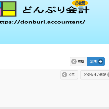
前期
次期
沿革
関係会社の状況