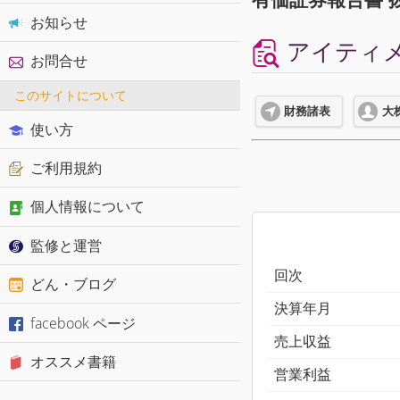
お知らせ
アイティメデ
お問合せ
このサイトについて
財務諸表
大
使い方
ご利用規約
個人情報について
監修と運営
回次
どん・ブログ
決算年月
facebook ページ
売上収益
オススメ書籍
営業利益