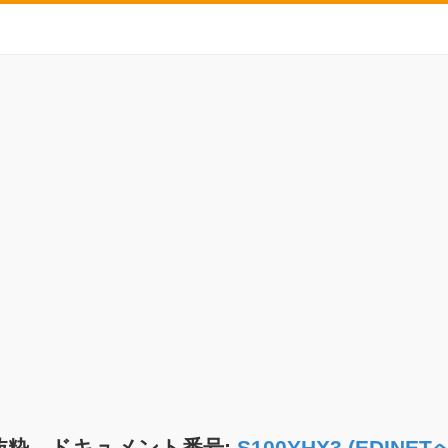
抜粋 ドキュメント番号:
S100YHX3 (EDIN