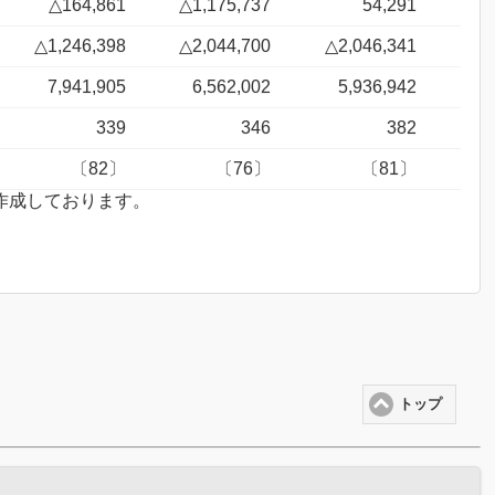
△164,861
△1,175,737
54,291
△1,246,398
△2,044,700
△2,046,341
7,941,905
6,562,002
5,936,942
339
346
382
〔82〕
〔76〕
〔81〕
を作成しております。
トップ