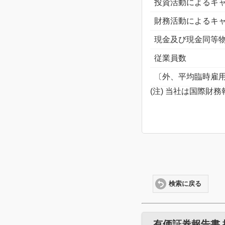
投資活動によるキ
財務活動によるキ
現金及び現金同等
従業員数
〔外、平均臨時雇
(注) 当社は国際財
検索に戻る
有価証券報告書