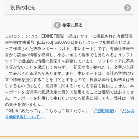
役員の状況
検索に戻る
このコンテンツは、EDINET閲覧（提出）サイトに掲載された有価証券
報告書(文書番号: [E32763] S100W0IL)をもとにシーフル株式会社によ
って作成された抜粋レポート（以下、本レポート）です。有価証券報告
書から該当の情報を取得し、小さい画面の端末でも見られるようソフト
ウェアで機械的に情報の見栄えを調整しています。ソフトウェアに不具
合等がないことを保証しておらず、一部図や表が崩れたり、文字が欠落
して表示される場合があります。また、本レポートは、会計の学習に役
立つ情報を提供することを目的とするもので、投資活動等を勧誘又は誘
引するものではなく、投資等に関するいかなる助言も提供しません。本
レポートを投資等の意思決定の目的で使用することは適切ではありませ
ん。本レポートを利用して生じたいかなる損害に関しても、弊社は一切
の責任を負いません。
ご利用にあたっては、こちらもご覧ください。「
ご利用規約
」「
どんぶ
り会計β版について
」。