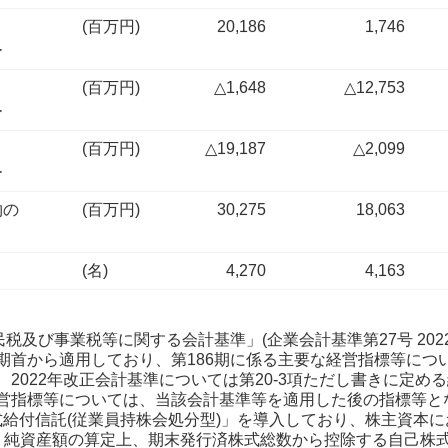
(百万円)
20,186
1,746
ー
(百万円)
△1,648
△12,753
ー
(百万円)
△19,187
△2,099
ー
物の
(百万円)
30,275
18,063
(名)
4,270
4,163
、住民税及び事業税等に関する会計基準」(企業会計基準第27号 20
期の期首から適用しており、第186期に係る主要な経営指標等に
2022年改正会計基準については第20-3項ただし書きに定め
営指標等については、当該会計基準等を適用した後の指標等と
「株式給付信託(従業員持株会処分型)」を導入しており、株主資
り純資産額の算定上、期末発行済株式総数から控除する自己株