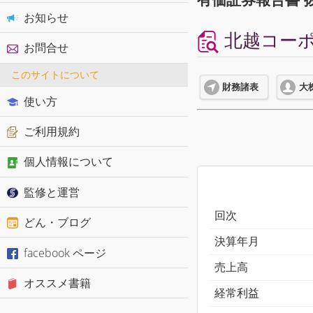
お知らせ
北越コーポ
お問合せ
このサイトについて
財務諸表
大
使い方
ご利用規約
個人情報について
監修と運営
回次
どん・ブログ
決算年月
facebook ページ
売上高
オススメ書籍
経常利益