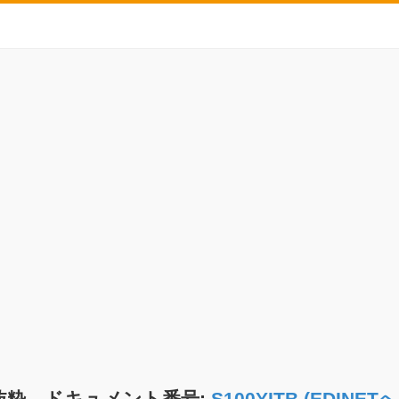
抜粋 ドキュメント番号:
S100YITB (EDIN