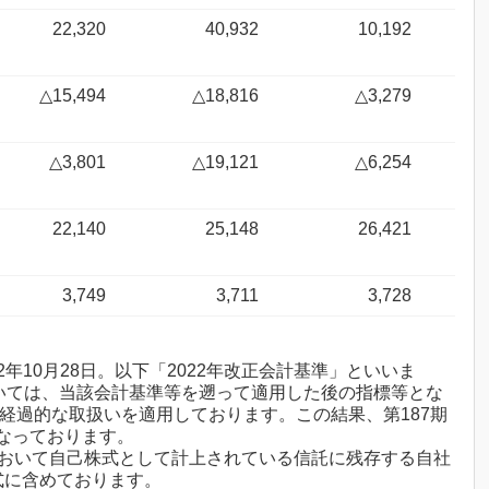
22,320
40,932
10,192
△15,494
△18,816
△3,279
△3,801
△19,121
△6,254
22,140
25,148
26,421
3,749
3,711
3,728
22年10月28日。以下「2022年改正会計基準」といいま
ついては、当該会計基準等を遡って適用した後の指標等とな
る経過的な取扱いを適用しております。この結果、第187期
なっております。
本において自己株式として計上されている信託に残存する自社
式に含めております。