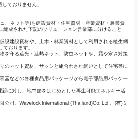
載しておりません。
ュ、ネット等)を建設資材・住宅資材・産業資材・農業資
に編成された下記のソリューション営業部に分けること
た仮設建設資材や、土木・林業資材として利用される植生網
しております。
作物を守る遮光・遮熱ネット、防虫ネットや、霜や寒さ対策
廻りのネット資材、サッシと組合わされ網戸として住宅等に
当容器などの各種食品用パッケージから電子部品用パッケー
の課題に対し、地中熱をはじめとした再生可能エネルギー活
International (Thailand)Co.,Ltd.、(有)ミ