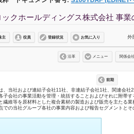
ックホールディングス株式会社 事業の内容
外
株主
役員
登録状況
お気に入り
沿革
メニュー
関係会
前期
は、当社および連結子会社11社、非連結子会社1社、関連会社
各子会社の事業活動を管理・統括することおよびそれに附帯す
と繊維等を原材料とした複合素材の製造および販売を主たる業
点での当社グループ各社の事業内容および報告セグメントとそ