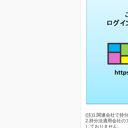
(注)1.関連会社で
2.持分法適用会社
しておりません。