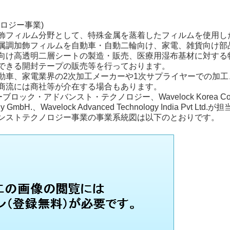
ロジー事業)
飾フィルム分野として、特殊金属を蒸着したフィルムを使用し
属調加飾フィルムを自動車・自動二輪向け、家電、雑貨向け部
向け高透明二層シートの製造・販売、医療用湿布基材に対する
できる開封テープの販売等を行っております。
動車、家電業界の2次加工メーカーや1次サプライヤーでの加
商流には商社等が介在する場合もあります。
ク・アドバンスト・テクノロジー、Wavelock Korea Co.,Ltd.、Wav
ogy GmbH.、Wavelock Advanced Technology India Pvt L
ンストテクノロジー事業の事業系統図は以下のとおりです。