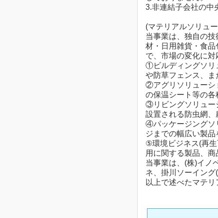
3.非連結子会社の
(マテリアルソリュー
当事業は、独自の技
材・日用雑貨・食品
で、市場の変化に対
①ビルディングソリ
や防草フェンス、ま
②アグリソリューシ
の保温シート等の各
③リビングソリュー
設置される防虫網、
④パッケージングソ
ジまでの幅広い製品
⑤環境ビジネス(再
用に関する製品、商
当事業は、(株)イノベック
ネ、掛川ソーイング
以上で述べたマテリ