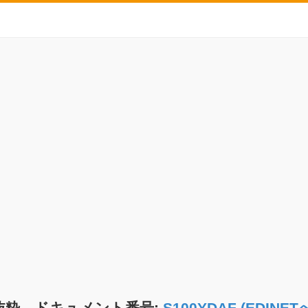
抜粋 ドキュメント番号:
S100YDAF (EDIN