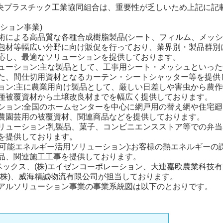
中央プラスチック工業協同組合は、重要性が乏しいため上記に記
ション事業)
術による高品質な各種合成樹脂製品(シート、フィルム、メッシ
包材等幅広い分野に向け販促を行っており、業界別・製品群別
応し、最適なソリューションを提供しております。
ューション:主な製品として、工事用シート・メッシュといっ
た、間仕切用資材となるカーテン・シートシャッター等を提供
ョン:主に農業用向け製品として、厳しい日差しや害虫から農
種被覆資材から土壌改良材までを幅広く提供しております。
ション:全国のホームセンターを中心に網戸用の替え網や住宅
農園芸用の被覆資材、関連商品などを提供しております。
リューション:乳製品、菓子、コンビニエンスストア等での弁
を提供しております。
生可能エネルギー活用ソリューション):お客様の熱エネルギー
品、関連施工工事を提供しております。
ス、(株)エイゼンコーポレーション、大連嘉欧農業科技有限公司、Wavelock 
(株)、威海精誠物流有限公司が担当しております。
アルソリューション事業の事業系統図は以下のとおりです。