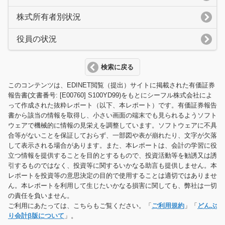
株式所有者別状況
役員の状況
検索に戻る
このコンテンツは、EDINET閲覧（提出）サイトに掲載された有価証券
報告書(文書番号: [E00760] S100YD99)をもとにシーフル株式会社によ
って作成された抜粋レポート（以下、本レポート）です。有価証券報告
書から該当の情報を取得し、小さい画面の端末でも見られるようソフト
ウェアで機械的に情報の見栄えを調整しています。ソフトウェアに不具
合等がないことを保証しておらず、一部図や表が崩れたり、文字が欠落
して表示される場合があります。また、本レポートは、会計の学習に役
立つ情報を提供することを目的とするもので、投資活動等を勧誘又は誘
引するものではなく、投資等に関するいかなる助言も提供しません。本
レポートを投資等の意思決定の目的で使用することは適切ではありませ
ん。本レポートを利用して生じたいかなる損害に関しても、弊社は一切
の責任を負いません。
ご利用にあたっては、こちらもご覧ください。「
ご利用規約
」「
どんぶ
り会計β版について
」。