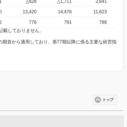
1
△828
△1,711
2,641
0
13,420
14,476
11,623
5
776
791
788
め記載しておりません。
77期の期首から適用しており、第77期以降に係る主要な経営指
トップ