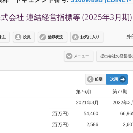
会社 連結経営指標等 (2025年3月期)
外
株主
役員
登録状況
お気に入り
メニュー
提出会社の経営指
前期
次期
第76期
第77期
2021年3月
2022年3
(百万円)
54,460
66,96
(百万円)
2,586
2,60