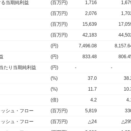
する当期純利益
(百万円)
1,716
1,67
(百万円)
2,076
1,70
(百万円)
15,639
17,05
(百万円)
42,183
44,50
(円)
7,496.08
8,157.6
益
(円)
833.48
806.4
当たり当期純利益
(円)
-
-
(%)
37.0
38.
(%)
11.7
10.
(倍)
4.2
4.
ャッシュ・フロー
(百万円)
5,819
33
ャッシュ・フロー
(百万円)
△24
△29