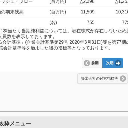
ャッシュ・フロー
(百万円)
△2,398
△1,25
物の期末残高
(百万円)
11,509
10,31
(名)
755
77
調整後1株当たり当期純利益については、潜在株式が存在しないた
業人員数を表示しております。
る会計基準」(企業会計基準第29号 2020年3月31日)等を第
該会計基準等を適用した後の指標等となっております。
前期
次期
提出会社の経営指標等
 抜粋メニュー