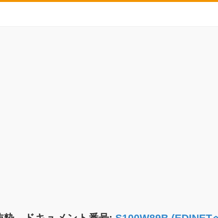
抜粋 ドキュメント番号:
S100W89B (EDIN