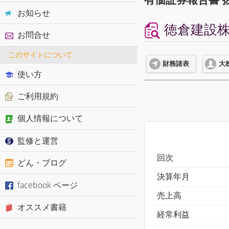
お知らせ
徳倉建設株式
お問合せ
このサイトについて
財務諸表
大
使い方
ご利用規約
個人情報について
監修と運営
回次
どん・ブログ
決算年月
facebook ページ
売上高
オススメ書籍
経常利益