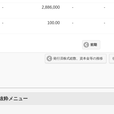
-
2,886,000
-
-
-
100.00
-
-
前期
発行済株式総数、資本金等の推移
 抜粋メニュー