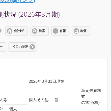
 (2026年3月期)
部:
会社HP
検索
有報
株価
ー
役員の状況
2026年3月31日現在
単元未満株
式
人等
個人その他
計
の状況(株)
外
個人