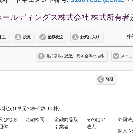
ールディングス株式会社 株式所有者別状況
外
株主
役員
登録状況
お気に入り
発行済株式総数、資本金等の推移
メニュ
前期
の状況(1単元の株式数100株)
及び地方
金融機関
金融商品取
その他の
外国法
団体
引業者
法人
個人以