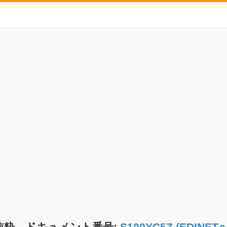
抜粋 ドキュメント番号:
S100YC5Z (EDIN