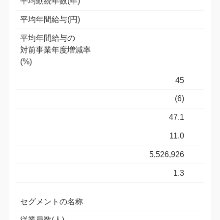
平均勤続年数(年)
平均年間給与(円)
平均年間給与の
対前事業年度増減率
(%)
45
(6)
47.1
11.0
5,526,926
1.3
セグメントの名称
従業員数(人)