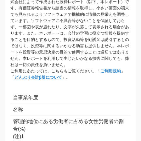
式会社によって作成された抜粋レポート（以下、本レポート）で
す。有価証券報告書から該当の情報を取得し、小さい画面の端末
でも見られるようソフトウェアで機械的に情報の見栄えを調整し
ています。ソフトウェアに不具合等がないことを保証しておら
ず、一部図や表が崩れたり、文字が欠落して表示される場合があ
ります。また、本レポートは、会計の学習に役立つ情報を提供す
ることを目的とするもので、投資活動等を勧誘又は誘引するもの
ではなく、投資等に関するいかなる助言も提供しません。本レポ
ートを投資等の意思決定の目的で使用することは適切ではありま
せん。本レポートを利用して生じたいかなる損害に関しても、弊
社は一切の責任を負いません。
ご利用にあたっては、こちらもご覧ください。「
ご利用規約
」
「
どんぶり会計β版について
」。
当事業年度
名称
管理的地位にある労働者に占める女性労働者の割
合(%)
(注)1