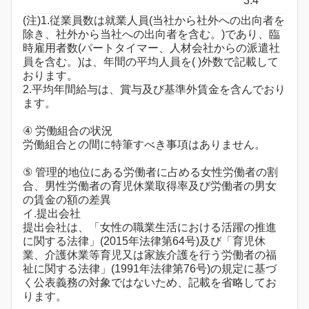
3.4
(注)1.従業員数は就業人員(当社から社外への出向者を
除き、社外から当社への出向者を含む。)であり、臨
時雇用者数(パートタイマー、人材会社からの派遣社
員を含む。)は、年間の平均人員を( )外数で記載して
おります。
2.平均年間給与は、賞与及び基準外賃金を含んでおり
ます。
④ 労働組合の状況
労働組合との間に特筆すべき事項はありません。
⑤ 管理的地位にある労働者に占める女性労働者の割
合、男性労働者の育児休業取得率及び労働者の男女
の賃金の額の差異
イ.提出会社
提出会社は、「女性の職業生活における活躍の推進
に関する法律」(2015年法律第64号)及び「育児休
業、介護休業等育児又は家族介護を行う労働者の福
祉に関する法律」(1991年法律第76号)の規定に基づ
く公表義務の対象ではないため、記載を省略してお
ります。