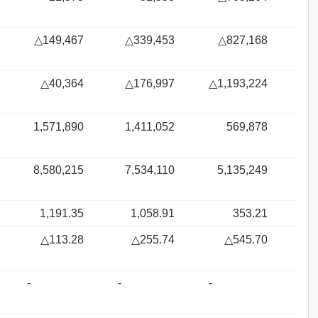
△149,467
△339,453
△827,168
△40,364
△176,997
△1,193,224
1,571,890
1,411,052
569,878
8,580,215
7,534,110
5,135,249
1,191.35
1,058.91
353.21
△113.28
△255.74
△545.70
-
-
-