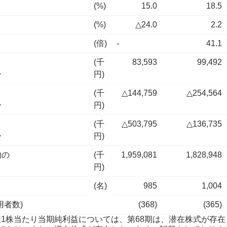
(%)
15.0
18.5
(%)
△24.0
2.2
(倍)
-
41.1
(千
83,593
99,492
ー
円)
(千
△144,759
△254,564
ー
円)
(千
△503,795
△136,735
ー
円)
物の
(千
1,959,081
1,828,948
円)
(名)
985
1,004
用者数)
(368)
(365)
整後1株当たり当期純利益については、第68期は、潜在株式が存