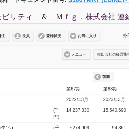
ビリティ ＆ Ｍｆｇ．株式会社 連結経営
外
株主
役員
登録状況
お気に入り
メニュー
提出会社の経営指
前期
第67期
第68期
2022年3月
2023年3月
(千
14,237,330
15,540,690
円)
失(△)
(千
△274,909
94,361