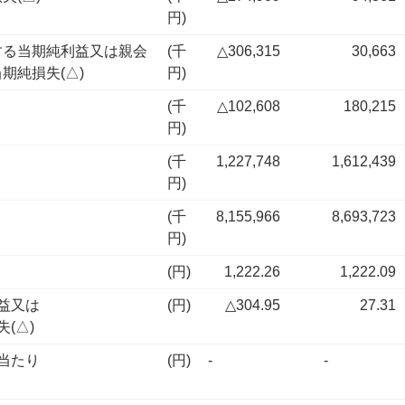
円)
する当期純利益又は親会
(千
△306,315
30,663
期純損失(△)
円)
(千
△102,608
180,215
円)
(千
1,227,748
1,612,439
円)
(千
8,155,966
8,693,723
円)
(円)
1,222.26
1,222.09
益又は
(円)
△304.95
27.31
(△)
当たり
(円)
-
-