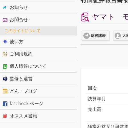
お知らせ
ヤマト モ
お問合せ
このサイトについて
財務諸表
大
使い方
ご利用規約
個人情報について
監修と運営
回次
どん・ブログ
決算年月
facebook ページ
売上高
オススメ書籍
経常利益又は経常損