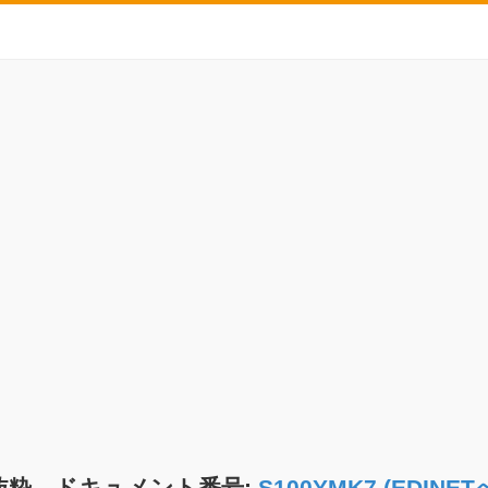
抜粋 ドキュメント番号:
S100YMK7 (EDIN