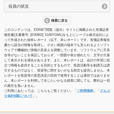
役員の状況
検索に戻る
このコンテンツは、EDINET閲覧（提出）サイトに掲載された有価証券
報告書(文書番号: [E00902] S100YGML)をもとにシーフル株式会社によ
って作成された抜粋レポート（以下、本レポート）です。有価証券報告
書から該当の情報を取得し、小さい画面の端末でも見られるようソフト
ウェアで機械的に情報の見栄えを調整しています。ソフトウェアに不具
合等がないことを保証しておらず、一部図や表が崩れたり、文字が欠落
して表示される場合があります。また、本レポートは、会計の学習に役
立つ情報を提供することを目的とするもので、投資活動等を勧誘又は誘
引するものではなく、投資等に関するいかなる助言も提供しません。本
レポートを投資等の意思決定の目的で使用することは適切ではありませ
ん。本レポートを利用して生じたいかなる損害に関しても、弊社は一切
の責任を負いません。
ご利用にあたっては、こちらもご覧ください。「
ご利用規約
」「
どんぶ
り会計β版について
」。