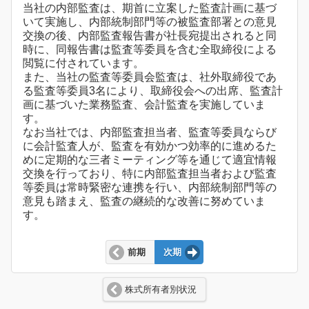
当社の内部監査は、期首に立案した監査計画に基づ
いて実施し、内部統制部門等の被監査部署との意見
交換の後、内部監査報告書が社長宛提出されると同
時に、同報告書は監査等委員を含む全取締役による
閲覧に付されています。
また、当社の監査等委員会監査は、社外取締役であ
る監査等委員3名により、取締役会への出席、監査計
画に基づいた業務監査、会計監査を実施していま
す。
なお当社では、内部監査担当者、監査等委員ならび
に会計監査人が、監査を有効かつ効率的に進めるた
めに定期的な三者ミーティング等を通じて適宜情報
交換を行っており、特に内部監査担当者および監査
等委員は常時緊密な連携を行い、内部統制部門等の
意見も踏まえ、監査の継続的な改善に努めていま
す。
前期
次期
株式所有者別状況