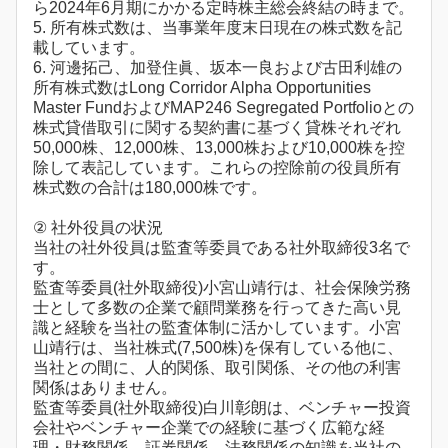
ら2024年6月期にかかる定時株主総会終結の時まで。
5. 所有株式数は、当事業年度末日現在の株式数を記
載しています。
6. 河邊拓己、加登住眞、坂本一良および古田利雄の
所有株式数はLong Corridor Alpha Opportunities
Master FundおよびMAP246 Segregated Portfolioとの
株式貸借取引に関する契約書に基づく貸株それぞれ
50,000株、12,000株、13,000株および10,000株を控
除して表記しています。これらの控除前の役員所有
株式数の合計は180,000株です。
② 社外役員の状況
当社の社外役員は監査等委員である社外取締役3名で
す。
監査等委員(社外取締役)小宮山靖行は、社会保険労務
士として多数の企業で顧問業務を行ってきた高い見
識と経験を当社の監査体制に活かしています。小宮
山靖行は、当社株式(7,500株)を保有している他に、
当社との間に、人的関係、取引関係、その他の利害
関係はありません。
監査等委員(社外取締役)白川彰朗は、ベンチャー投資
会社やベンチャー企業での経験に基づく広範な経
理・財務関係、証券関係、法務関係の知識を当社の