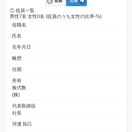
前期
次期
① 役員一覧
男性7名 女性0名 (役員のうち女性の比率-%)
役職名
氏名
生年月日
略歴
任期
所有
株式数
(株)
代表取締役
社長
河邊 拓己