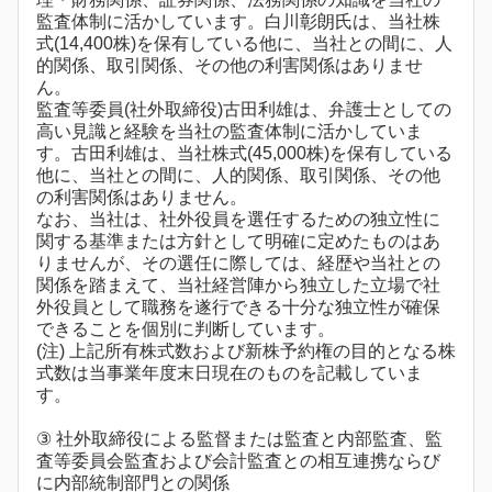
監査体制に活かしています。白川彰朗氏は、当社株
式(14,400株)を保有している他に、当社との間に、人
的関係、取引関係、その他の利害関係はありませ
ん。
監査等委員(社外取締役)古田利雄は、弁護士としての
高い見識と経験を当社の監査体制に活かしていま
す。古田利雄は、当社株式(45,000株)を保有している
他に、当社との間に、人的関係、取引関係、その他
の利害関係はありません。
なお、当社は、社外役員を選任するための独立性に
関する基準または方針として明確に定めたものはあ
りませんが、その選任に際しては、経歴や当社との
関係を踏まえて、当社経営陣から独立した立場で社
外役員として職務を遂行できる十分な独立性が確保
できることを個別に判断しています。
(注) 上記所有株式数および新株予約権の目的となる株
式数は当事業年度末日現在のものを記載していま
す。
③ 社外取締役による監督または監査と内部監査、監
査等委員会監査および会計監査との相互連携ならび
に内部統制部門との関係