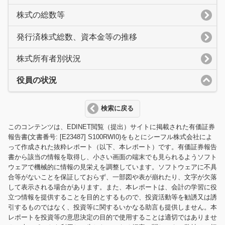
株式の総数等
発行済株式総数、資本金等の推移
株式所有者別状況
役員の状況
検索に戻る
このコンテンツは、EDINET閲覧（提出）サイトに掲載された有価証券
報告書(文書番号: [E23487] S100RWI0)をもとにシーフル株式会社によ
って作成された抜粋レポート（以下、本レポート）です。有価証券報告
書から該当の情報を取得し、小さい画面の端末でも見られるようソフト
ウェアで機械的に情報の見栄えを調整しています。ソフトウェアに不具
合等がないことを保証しておらず、一部図や表が崩れたり、文字が欠落
して表示される場合があります。また、本レポートは、会計の学習に役
立つ情報を提供することを目的とするもので、投資活動等を勧誘又は誘
引するものではなく、投資等に関するいかなる助言も提供しません。本
レポートを投資等の意思決定の目的で使用することは適切ではありませ