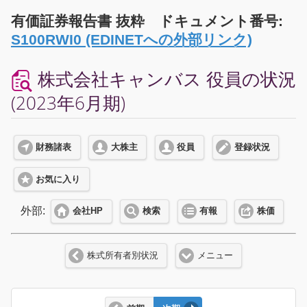
有価証券報告書 抜粋 ドキュメント番号:
S100RWI0 (EDINETへの外部リンク)
株式会社キャンバス 役員の状況
(2023年6月期)
財務諸表
大株主
役員
登録状況
お気に入り
外部:
会社HP
検索
有報
株価
株式所有者別状況
メニュー