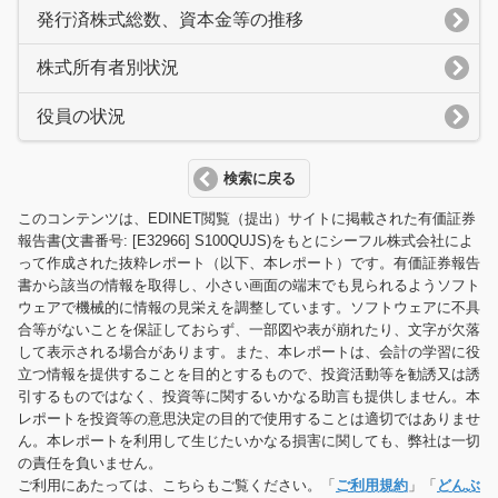
発行済株式総数、資本金等の推移
株式所有者別状況
役員の状況
検索に戻る
このコンテンツは、EDINET閲覧（提出）サイトに掲載された有価証券
報告書(文書番号: [E32966] S100QUJS)をもとにシーフル株式会社によ
って作成された抜粋レポート（以下、本レポート）です。有価証券報告
書から該当の情報を取得し、小さい画面の端末でも見られるようソフト
ウェアで機械的に情報の見栄えを調整しています。ソフトウェアに不具
合等がないことを保証しておらず、一部図や表が崩れたり、文字が欠落
して表示される場合があります。また、本レポートは、会計の学習に役
立つ情報を提供することを目的とするもので、投資活動等を勧誘又は誘
引するものではなく、投資等に関するいかなる助言も提供しません。本
レポートを投資等の意思決定の目的で使用することは適切ではありませ
ん。本レポートを利用して生じたいかなる損害に関しても、弊社は一切
の責任を負いません。
ご利用にあたっては、こちらもご覧ください。「
ご利用規約
」「
どんぶ