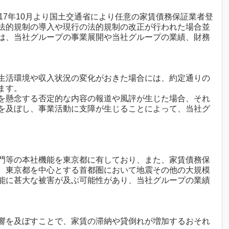
17年10月より国土交通省により任意の家賃債務保証業者登
法的規制の導入や現行の法的規制の改正が行われた場合並
は、当社グループの事業展開や当社グループの業績、財務
生活環境や収入状況の変化がおきた場合には、約定通りの
ます。
を懸念する否定的な内容の報道や風評が生じた場合、それ
を及ぼし、事業活動に支障が生じることによって、当社グ
門等の本社機能を東京都に有しており、また、家賃債務保
、東京都を中心とする首都圏において地震その他の大規模
能に甚大な被害が及ぶ可能性があり、当社グループの業績
響を及ぼすことで、家賃の滞納や貸倒れが増加するおそれ