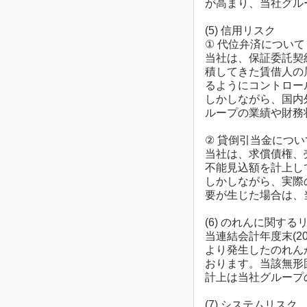
が高まり、当社グル
(5) 信用リスク
① 代位弁済について
当社は、保証委託契
積してきた賃借人の
るようにコントロー
しかしながら、国内
ループの業績や財務
② 貸倒引当金につい
当社は、求償債権、
不能見込額を計上し
しかしながら、実際
要が生じた場合は、
(6) のれんに関する
当連結会計年度末(2
より発生したのれん
おります。当該無形
計上は当社グループ
(7) システムリスク