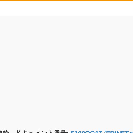
抜粋 ドキュメント番号:
S100QO4Z (EDIN