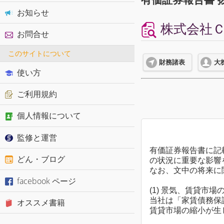
お知らせ
株式会社Ｃａ
お問合せ
このサイトについて
財務諸表
大
使い方
ご利用規約
個人情報について
監修と運営
有価証券報告書に記
どん・ブログ
の状況に重要な影響
なお、文中の将来に
facebook ページ
(1) 景気、賃貸市
当社は「家賃債務保
オススメ書籍
賃貸市場の縮小が生