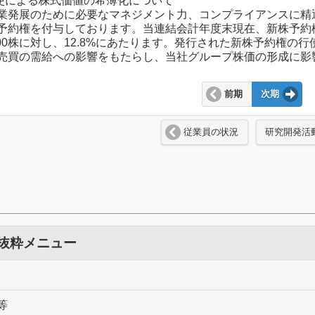
行使による株式価値の希薄化について
業発展のために必要なマネジメント力、コンプライアンスに精
予約権を付与しております。当連結会計年度末現在、新株予約権によ
1,100株に対し、12.8%にあたります。発行された新株予約
売買の需給への影響をもたらし、当社グループ株価の形成に影
前期
次期
従業員の状況
研究開発活
 抜粋メニュー
等