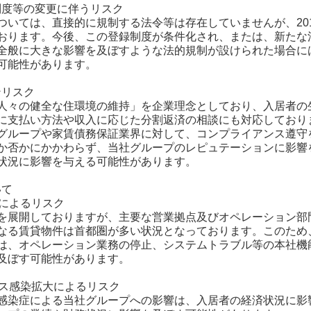
び制度等の変更に伴うリスク
ついては、直接的に規制する法令等は存在していませんが、20
おります。今後、この登録制度が条件化され、または、新たな
全般に大きな影響を及ぼすような法的規制が設けられた場合に
可能性があります。
ンリスク
人々の健全な住環境の維持」を企業理念としており、入居者の
に支払い方法や収入に応じた分割返済の相談にも対応しており
グループや家賃債務保証業界に対して、コンプライアンス遵守
か否かにかかわらず、当社グループのレピュテーションに影響
状況に影響を与える可能性があります。
いて
害によるリスク
を展開しておりますが、主要な営業拠点及びオペレーション部
なる賃貸物件は首都圏が多い状況となっております。このため
は、オペレーション業務の停止、システムトラブル等の本社機
及ぼす可能性があります。
ルス感染拡大によるリスク
感染症による当社グループへの影響は、入居者の経済状況に影