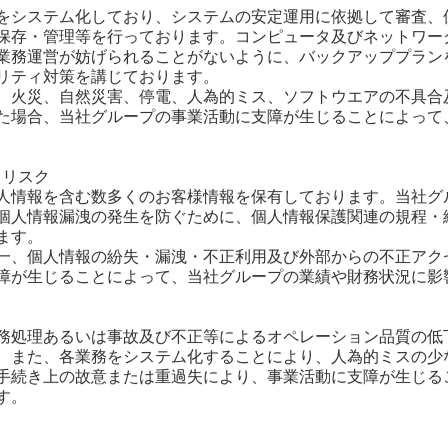
をシステム化しており、システムの安定運用に依拠して審査、
保存・管理等を行っております。コンピュータ及びネットワー
業務運営が妨げられることがないように、バックアッププラン
リティ対策を講じております。
、火災、自然災害、停電、人為的ミス、ソフトウエアの不具合
た場合、当社グループの事業活動に支障が生じることによって
るリスク
人情報を含む数多くのお客様情報を保有しております。当社グ
個人情報漏洩の発生を防ぐために、個人情報保護関連の規程・
ます。
一、個人情報の紛失・漏洩・不正利用及び外部からの不正アク
障が生じることによって、当社グループの業績や財務状況に影
務処理あるいは事故及び不正等によるオペレーション品質の低
、また、各業務をシステム化することにより、人為的ミスの少
手続き上の故意または重過失により、事業活動に支障が生じる
す。