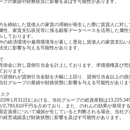
ープの業績や財務状況に影響を及ぼす可能性があります。
約を締結した賃借人の家賃の滞納が発生した際に賃貸人に対し
属性、家賃支払状況等に係る顧客データベースを活用した属性
ルしております。
外の経済環境や雇用環境等が著しく悪化し賃借人の家賃支払い
状況に影響を与える可能性があります。
て
売掛金に対し貸倒引当金を計上しております。求償債権及び売
ております。
の貸倒れが貸倒引当金額を大幅に上回り、貸倒引当金以上の損
当社グループの業績や財政状態に影響を与える可能性がありま
リスク
023年1月31日)における、当社グループの総資産額は13,225
が2,793,610千円を占めており、また、のれんの効果が発現
固定資産について減損が生じていると判断される場合、当社グ
の経営成績及び財政状態に影響を及ぼす可能性があります。