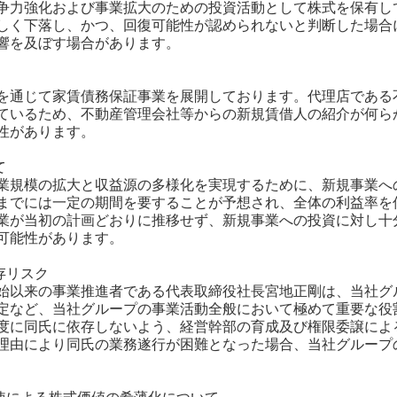
争力強化および事業拡大のための投資活動として株式を保有し
しく下落し、かつ、回復可能性が認められないと判断した場合
響を及ぼす場合があります。
を通じて家賃債務保証事業を展開しております。代理店である
ているため、不動産管理会社等からの新規賃借人の紹介が何ら
性があります。
て
業規模の拡大と収益源の多様化を実現するために、新規事業へ
までには一定の期間を要することが予想され、全体の利益率を
業が当初の計画どおりに推移せず、新規事業への投資に対し十
可能性があります。
依存リスク
始以来の事業推進者である代表取締役社長宮地正剛は、当社グ
定など、当社グループの事業活動全般において極めて重要な役
度に同氏に依存しないよう、経営幹部の育成及び権限委譲によ
理由により同氏の業務遂行が困難となった場合、当社グループ