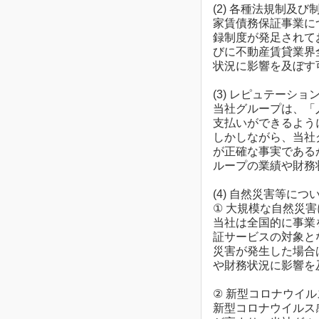
(2) 各種法規制及
家賃債務保証事業に
録制度が発足されて
びに不動産賃貸業界
状況に影響を及ぼす
(3) レピュテーショ
当社グループは、「
支払いができるよう
しかしながら、当社
が正確な事実である
ループの業績や財務
(4) 自然災害等につ
① 大規模な自然災
当社は全国的に事業
証サービスの対象と
災害が発生した場合
や財務状況に影響を
② 新型コロナウイ
新型コロナウイルス