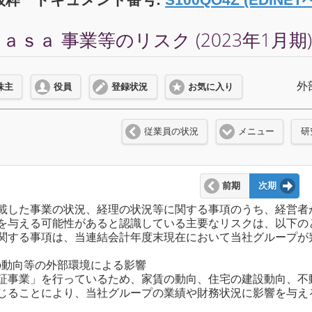
ｓａ 事業等のリスク (2023年1月期
外
株主
役員
登録状況
お気に入り
従業員の状況
メニュー
研
前期
次期
載した事業の状況、経理の状況等に関する事項のうち、経営者
を与える可能性があると認識している主要なリスクは、以下の
関する事項は、当連結会計年度末現在において当社グループが
場の動向等の外部環境による影響
証事業」を行っているため、家賃の動向、住宅の建設動向、不
じることにより、当社グループの業績や財務状況に影響を与え