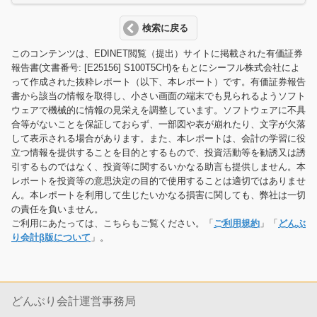
検索に戻る
このコンテンツは、EDINET閲覧（提出）サイトに掲載された有価証券
報告書(文書番号: [E25156] S100T5CH)をもとにシーフル株式会社によ
って作成された抜粋レポート（以下、本レポート）です。有価証券報告
書から該当の情報を取得し、小さい画面の端末でも見られるようソフト
ウェアで機械的に情報の見栄えを調整しています。ソフトウェアに不具
合等がないことを保証しておらず、一部図や表が崩れたり、文字が欠落
して表示される場合があります。また、本レポートは、会計の学習に役
立つ情報を提供することを目的とするもので、投資活動等を勧誘又は誘
引するものではなく、投資等に関するいかなる助言も提供しません。本
レポートを投資等の意思決定の目的で使用することは適切ではありませ
ん。本レポートを利用して生じたいかなる損害に関しても、弊社は一切
の責任を負いません。
ご利用にあたっては、こちらもご覧ください。「
ご利用規約
」「
どんぶ
り会計β版について
」。
どんぶり会計運営事務局