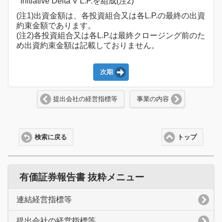
Initiative Delta V L.P.を組成(注2)
(注1)出資金額は、各投資組合又は各L.P.の最終の出資
約束金額であります。
(注2)各投資組合又は各L.P.は最終クロージング前のた
め出資約束金額は記載しておりません。
次期
提出会社の経営指標等
事業の内容
検索に戻る
トップ
有価証券報告書 抜粋メニュー
連結経営指標等
提出会社の経営指標等