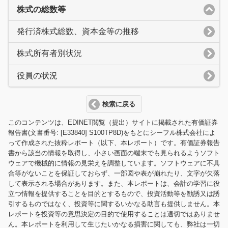
株式の総数等
発行済株式総数、資本金等の推移
株式所有者別状況
役員の状況
検索に戻る
このコンテンツは、EDINET閲覧（提出）サイトに掲載された有価証券
報告書(文書番号: [E33840] S100TP8D)をもとにシーフル株式会社によ
って作成された抜粋レポート（以下、本レポート）です。有価証券報告
書から該当の情報を取得し、小さい画面の端末でも見られるようソフト
ウェアで機械的に情報の見栄えを調整しています。ソフトウェアに不具
合等がないことを保証しておらず、一部図や表が崩れたり、文字が欠落
して表示される場合があります。また、本レポートは、会計の学習に役
立つ情報を提供することを目的とするもので、投資活動等を勧誘又は誘
引するものではなく、投資等に関するいかなる助言も提供しません。本
レポートを投資等の意思決定の目的で使用することは適切ではありませ
ん。本レポートを利用して生じたいかなる損害に関しても、弊社は一切