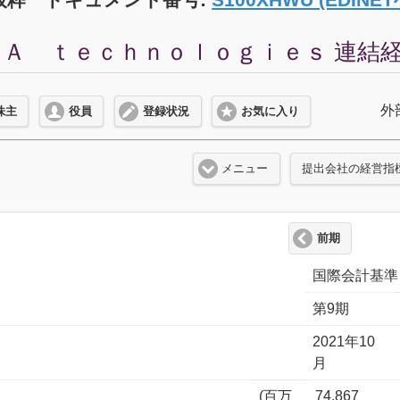
Ａ ｔｅｃｈｎｏｌｏｇｉｅｓ 連結経営指
外
株主
役員
登録状況
お気に入り
メニュー
提出会社の経営指
前期
国際会計基準
第9期
2021年10
月
(百万
74,867