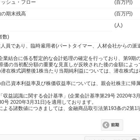
ャッシュ・フロー
(百万円)
物の期末残高
(百万円)
(人)
者数)
就業人員であり、臨時雇用者(パートタイマー、人材会社からの派
て、企業結合に係る暫定的な会計処理の確定を行っており、第9
原価の当初配分額の重要な見直しが反映された後の金額によっ
0期の潜在株式調整後1株当たり当期純利益については、潜在株式
0期の自己資本利益率及び株価収益率については、親会社株主に
り「収益認識に関する会計基準」(企業会計基準第29号 2020年
号 2020年3月31日)を適用しております。
基準による諸数値につきましては、金融商品取引法第193条の2第
前期