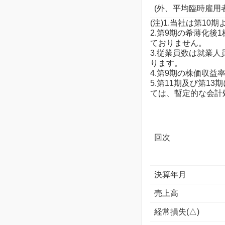
(外、平均臨時雇用
(注)1.当社は第1
2.第9期の希薄化
ておりません。
3.従業員数は就業
ります。
4.第9期の株価収
5.第11期及び第
ては、暫定的な会計
回次
決算年月
売上高
経常損失(△)