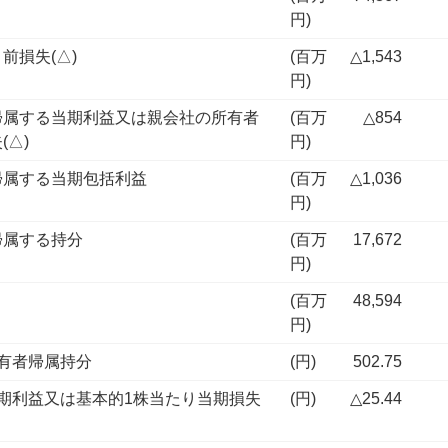
円)
前損失(△)
(百万
△1,543
円)
帰属する当期利益又は親会社の所有者
(百万
△854
(△)
円)
帰属する当期包括利益
(百万
△1,036
円)
帰属する持分
(百万
17,672
円)
(百万
48,594
円)
有者帰属持分
(円)
502.75
期利益又は基本的1株当たり当期損失
(円)
△25.44