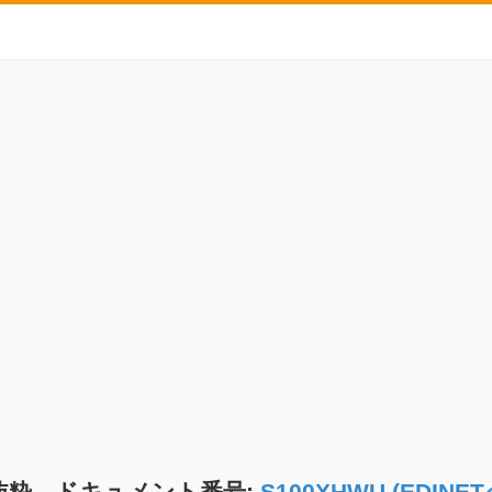
抜粋 ドキュメント番号:
S100XHWU (EDI