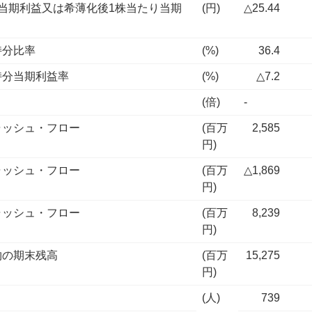
当期利益又は希薄化後1株当たり当期
(円)
△25.44
持分比率
(%)
36.4
持分当期利益率
(%)
△7.2
(倍)
-
ャッシュ・フロー
(百万
2,585
円)
ャッシュ・フロー
(百万
△1,869
円)
ャッシュ・フロー
(百万
8,239
円)
物の期末残高
(百万
15,275
円)
(人)
739