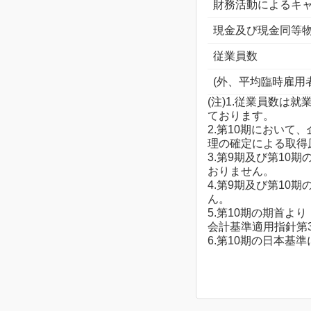
財務活動によるキ
現金及び現金同等
従業員数
(外、平均臨時雇用
(注)1.従業員数は
ております。
2.第10期におい
理の確定による取得
3.第9期及び第1
おりません。
4.第9期及び第1
ん。
5.第10期の期首よ
会計基準適用指針第30
6.第10期の日本