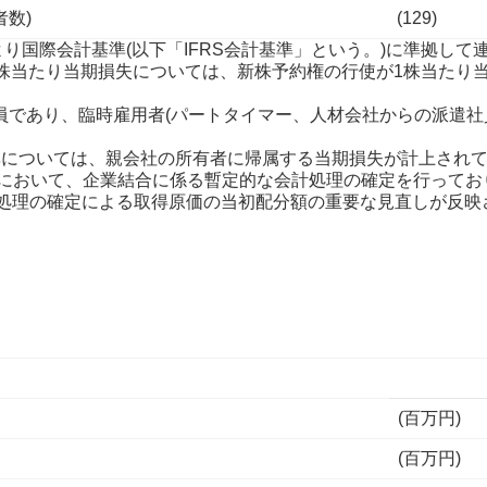
者数)
(129)
0期より国際会計基準(以下「IFRS会計基準」という。)に準拠
後1株当たり当期損失については、新株予約権の行使が1株当た
人員であり、臨時雇用者(パートタイマー、人材会社からの派遣社員
益率については、親会社の所有者に帰属する当期損失が計上され
13期において、企業結合に係る暫定的な会計処理の確定を行ってお
処理の確定による取得原価の当初配分額の重要な見直しが反映
(百万円)
(百万円)