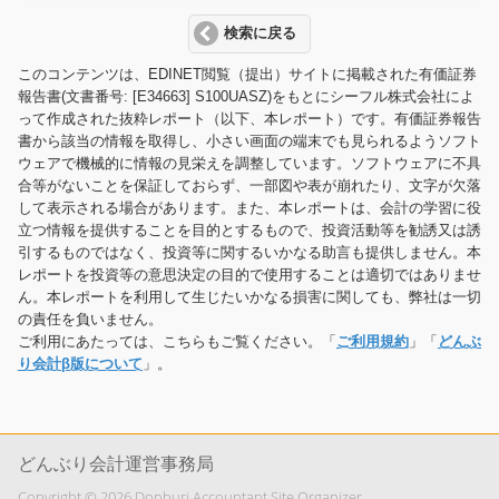
検索に戻る
このコンテンツは、EDINET閲覧（提出）サイトに掲載された有価証券
報告書(文書番号: [E34663] S100UASZ)をもとにシーフル株式会社によ
って作成された抜粋レポート（以下、本レポート）です。有価証券報告
書から該当の情報を取得し、小さい画面の端末でも見られるようソフト
ウェアで機械的に情報の見栄えを調整しています。ソフトウェアに不具
合等がないことを保証しておらず、一部図や表が崩れたり、文字が欠落
して表示される場合があります。また、本レポートは、会計の学習に役
立つ情報を提供することを目的とするもので、投資活動等を勧誘又は誘
引するものではなく、投資等に関するいかなる助言も提供しません。本
レポートを投資等の意思決定の目的で使用することは適切ではありませ
ん。本レポートを利用して生じたいかなる損害に関しても、弊社は一切
の責任を負いません。
ご利用にあたっては、こちらもご覧ください。「
ご利用規約
」「
どんぶ
り会計β版について
」。
どんぶり会計運営事務局
Copyright © 2026 Donburi Accountant Site Organizer