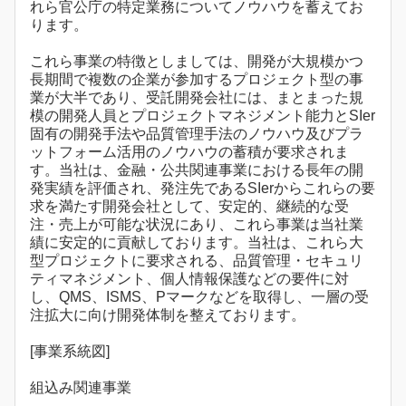
れら官公庁の特定業務についてノウハウを蓄えてお
ります。
これら事業の特徴としましては、開発が大規模かつ
長期間で複数の企業が参加するプロジェクト型の事
業が大半であり、受託開発会社には、まとまった規
模の開発人員とプロジェクトマネジメント能力とSIer
固有の開発手法や品質管理手法のノウハウ及びプラ
ットフォーム活用のノウハウの蓄積が要求されま
す。当社は、金融・公共関連事業における長年の開
発実績を評価され、発注先であるSIerからこれらの要
求を満たす開発会社として、安定的、継続的な受
注・売上が可能な状況にあり、これら事業は当社業
績に安定的に貢献しております。当社は、これら大
型プロジェクトに要求される、品質管理・セキュリ
ティマネジメント、個人情報保護などの要件に対
し、QMS、ISMS、Pマークなどを取得し、一層の受
注拡大に向け開発体制を整えております。
[事業系統図]
組込み関連事業