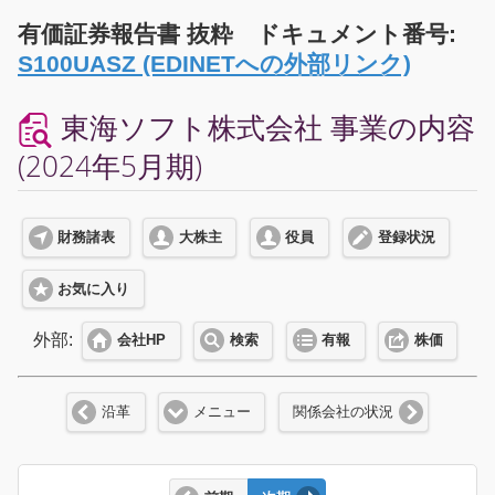
有価証券報告書 抜粋 ドキュメント番号:
S100UASZ (EDINETへの外部リンク)
東海ソフト株式会社 事業の内容
(2024年5月期)
財務諸表
大株主
役員
登録状況
お気に入り
外部:
会社HP
検索
有報
株価
沿革
メニュー
関係会社の状況