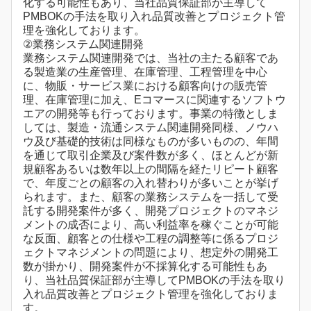
化する可能性もあり、当社品質保証部が主導して
PMBOKの手法を取り入れ品質改善とプロジェクト管
理を強化しております。
②業務システム関連開発
業務システム関連開発では、当社の主たる顧客であ
る製造業の生産管理、在庫管理、工程管理を中心
に、物販・サービス業における顧客向けの販売管
理、在庫管理に加え、Eコマースに関連するソフトウ
エアの開発等も行っております。事業の特徴としま
しては、製造・流通システム関連開発同様、ノウハ
ウ及び基礎的技術は同様なものが多いものの、年間
を通じて取引企業及び案件数が多く、ほとんどが新
規顧客あるいは数年以上の間隔を経たリピート顧客
で、年度ごとの顧客の入れ替わりが多いことが挙げ
られます。また、顧客の業務システムを一括して受
託する開発案件が多く、開発プロジェクトのマネジ
メントの成否により、高い利益率を稼ぐことが可能
な反面、顧客との仕様や工程の調整等に係るプロジ
ェクトマネジメントの問題により、想定外の開発工
数が掛かり、開発案件が不採算化する可能性もあ
り、当社品質保証部が主導してPMBOKの手法を取り
入れ品質改善とプロジェクト管理を強化しておりま
す。