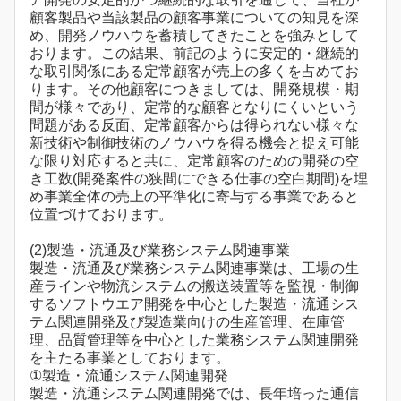
顧客製品や当該製品の顧客事業についての知見を深
め、開発ノウハウを蓄積してきたことを強みとして
おります。この結果、前記のように安定的・継続的
な取引関係にある定常顧客が売上の多くを占めてお
ります。その他顧客につきましては、開発規模・期
間が様々であり、定常的な顧客となりにくいという
問題がある反面、定常顧客からは得られない様々な
新技術や制御技術のノウハウを得る機会と捉え可能
な限り対応すると共に、定常顧客のための開発の空
き工数(開発案件の狭間にできる仕事の空白期間)を埋
め事業全体の売上の平準化に寄与する事業であると
位置づけております。
(2)製造・流通及び業務システム関連事業
製造・流通及び業務システム関連事業は、工場の生
産ラインや物流システムの搬送装置等を監視・制御
するソフトウエア開発を中心とした製造・流通シス
テム関連開発及び製造業向けの生産管理、在庫管
理、品質管理等を中心とした業務システム関連開発
を主たる事業としております。
①製造・流通システム関連開発
製造・流通システム関連開発では、長年培った通信