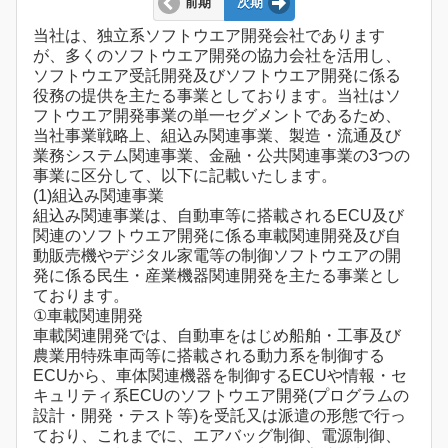
前期
次期
当社は、独立系ソフトウエア開発会社であります
が、多くのソフトウエア開発の協力会社を活用し、
ソフトウエア受託開発及びソフトウエア開発に係る
役務の提供を主たる事業としております。当社はソ
フトウエア開発事業の単一セグメントであるため、
当社事業戦略上、組込み関連事業、製造・流通及び
業務システム関連事業、金融・公共関連事業の3つの
事業に区分して、以下に記載いたします。
(1)組込み関連事業
組込み関連事業は、自動車等に搭載されるECU及び
関連のソフトウエア開発に係る車載関連開発及び自
動販売機やデジタル家電等の制御ソフトウエアの開
発に係る民生・産業機器関連開発を主たる事業とし
ております。
①車載関連開発
車載関連開発では、自動車をはじめ船舶・工事及び
農業用特殊車両等に搭載される動力系を制御する
ECUから、車体関連機器を制御するECUや情報・セ
キュリティ系ECUのソフトウエア開発(プログラムの
設計・開発・テスト等)を受託又は派遣の形態で行っ
ており、これまでに、エアバッグ制御、電源制御、