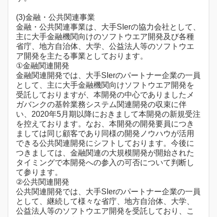
(3)金融・公共関連事業
金融・公共関連事業は、大手SIerの協力会社として、
主に大手金融機関向けのソフトウエア開発及び各種
省庁、地方自治体、大学、公益法人等のソフトウエ
ア開発を主たる事業としております。
①金融関連開発
金融関連開発では、大手SIerのパートナー企業の一員
として、主に大手金融機関向けソフトウエア開発を
受託しておりますが、本開発の中心でありましたメ
ガバンクの基幹業務システム関連開発の収束に伴
い、2020年5月期以降におきまして本開発の新規受注
を控えております。なお、本開発の開発要員につき
ましては同じ顧客であり同様の開発ノウハウが活用
できる公共関連開発にシフトしております。今後に
つきましては、金融関連の大規模開発が開始された
タイミングで本開発への参入の可否について判断し
て参ります。
②公共関連開発
公共関連開発では、大手SIerのパートナー企業の一員
として、継続して様々な省庁、地方自治体、大学、
公益法人等のソフトウエア開発を受託しており、こ