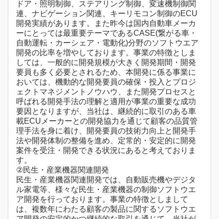
ドア・照明制御、ステアリング制御、変速機制御関
連、ナビゲーション関連、キーリモコン制御のECU
開発実績があります。また昨今は国内自動車メーカ
ーにとっては最重要テーマであるCASE(繋がる車・
自動運転・カーシェア・電動化)分野のソフトウエア
開発の比率を増やしております。事業の特徴としま
しては、一般的に開発規模が大きく開発期間・開発
要員も多く必要とされるため、本開発に係る事業に
おいては、機動的な開発要員の確保・投入とプロジ
ェクトマネジメントノウハウ、また開発プロセスと
呼ばれる開発手法の理解と適用が事業の重要な成功
要因となりますが、当社は、継続的に取引のある車
載ECUメーカーとの開発協力を通じて顧客の品質管
理手法を身に着け、開発要員の技術力向上と開発手
法や開発体制の整備を進め、定常的・安定的に開発
案件を受注・開発できる状況にあると考えておりま
す。
②民生・産業機器関連開発
民生・産業機器関連開発では、自動販売機やデジタ
ル家電等、様々な民生・産業機器の制御ソフトウエ
ア開発を行っております。事業の特徴としまして
は、複数年にわたる顧客の製品に関するソフトウエ
ア開発の安定的かつ継続的な取引を通じて、当社が