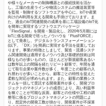
や様々なメーカーの制御機器との接続技術を活か
し、工場の生産ラインや物流システムの搬送装置等
を監視・制御するソフトウエアを中心に、IoTや産業
向けのAI利用を支える開発も手掛けております。ま
た、過去のIoT関連開発の成果を基に工場設備のIoT化
を簡単に実現するソフトウエアパッケージ
「FlexSignal」を開発・製品化し、2020年5月期には
IoTに係る開発で培ったノウハウを「PlusFORCE」
として発表し、デジタルトランスフォーメーション
(以下、「DX」)を簡易に実現する手法を提案してお
ります。事業の特徴としまして、製造・流通システ
ム関連開発は適用するノウハウ及び基礎的技術は同
様なものが多いものの、ほとんどが新規顧客あるい
は数年以上の間隔を経たリピート顧客で、年間を通
じて取引企業や案件数が多く、年度ごとの顧客の入
れ替わりが多いことから、顧客ごとの特性を捉えた
柔軟な対応が求められます。また、顧客の業務シス
テムを一括して受託する開発案件が多く、開発プロ
ジェクトのマネジメントの成否により、高い利益率
を稼ぐことが可能な反面、顧客との仕様や工程の調
整等に係るプロジェクトマネジメントの問題によ
り、想定外の開発工数が掛かり、開発案件が不採算