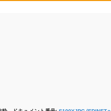
抜粋 ドキュメント番号:
S100YJPC (EDIN