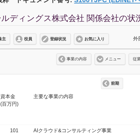
ルディングス株式会社 関係会社の状況 (
外
株主
役員
登録状況
お気に入り
事業の内容
メニュー
従
前期
資本金
主要な事業の内容
(百万円)
101
AIクラウド&コンサルティング事業