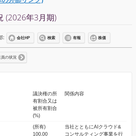
2026年3月期)
部:
会社HP
検索
有報
株価
業員の状況
議決権の所
関係内容
有割合又は
被所有割合
(%)
(所有)
当社とともにAIクラウド&
100.00
コンサルティング事業を行