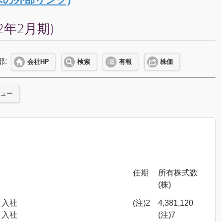
年2月期)
部:
会社HP
検索
有報
株価
ニュー
任期
所有株式数
(株)
 入社
(注)2
4,381,120
 入社
(注)7