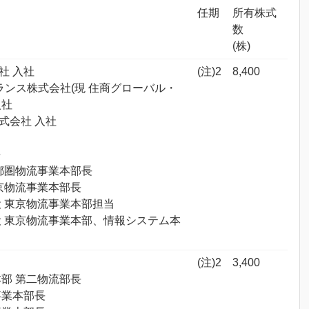
任期
所有株式
数
(株)
社 入社
(注)2
8,400
トランス株式会社(現 住商グローバル・
入社
株式会社 入社
長
 首都圏物流事業本部長
 東京物流事業本部長
締役 東京物流事業本部担当
締役 東京物流事業本部、情報システム本
(注)2
3,400
業本部 第二物流部長
流事業本部長