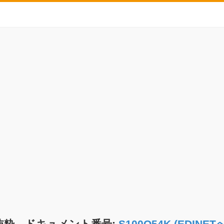
抜粋 ドキュメント番号:
S100O54K (EDIN