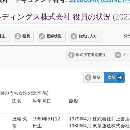
ィングス株式会社 役員の状況 (2022
外
株主
役員
登録状況
お気に入り
株式所有者別状況
メ
前期
次期
(役員のうち女性の比率-%)
氏名
生年月日
略歴
達城 久
1960年5月12
1979年4月 株式会社井上書店
裕
日生
1980年4月 東条運送株式会社