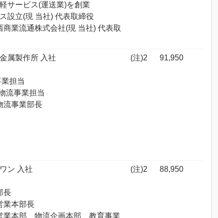
て軽サービス(運送業)を創業
ス設立(現 当社) 代表取締役
関西商業流通株式会社(現 当社) 代表取
キ金属製作所 入社
(注)2
91,950
事業担当
締役物流事業担当
 物流事業部長
ゥワン 入社
(注)2
88,950
部長
 営業本部長
役 営業本部、物流企画本部、教育事業