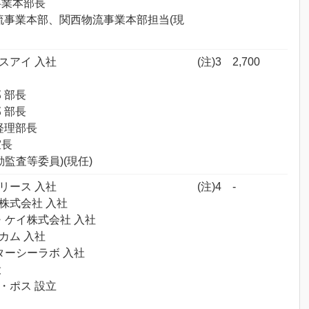
流事業本部長
 物流事業本部、関西物流事業本部担当(現
エスアイ 入社
(注)3
2,700
部 部長
部 部長
 経理部長
室長
常勤監査等委員)(現任)
ロリース 入社
(注)4
-
険株式会社 入社
イ・ケイ株式会社 入社
ーカム 入社
クターシーラボ 入社
役
ャ・ポス 設立