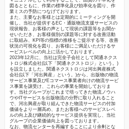
図るとともに、作業の標準化及び効率化を図り、作
業ミスの予防につなげております。
また、主要なお客様とは定期的にミーティングを開
催し、当社が提供するEC・通販物流支援サービスの
現状報告、お客様の声として現状の課題等をお聞か
せいただき、お客様個別の課題等に対する改善活動
に取組み、KPI等の指標の推移をご提示する等、改善
状況の可視化を図り、お客様にご満足いただけるサ
ービスレベルの向上に活かしております。
2023年12月に、当社は完全子会社として関通ネクス
トロジ株式会社(以下「関通ネクストロジ」という。)
を設立しました。関通ネクストロジは河出興産株式
会社(以下「河出興産」という。)から、出版物の物流
サービス事業及びEコマース事業者向けの物流サービ
ス事業を譲受け、これらの事業を開始しておりま
す。当社グループがこれまで培ってきた物流ノウハ
ウやITサービスを出版物流の分野に取り入れること
で、河出興産が取り組んできた物流サービスの付加
価値をより一層高め、またお客様へのサービスレベ
ルの向上及び継続的なサービス提供を実現し、当社
グループの企業価値向上を図っております。
なお、物流センターを再編することにより余剰とな