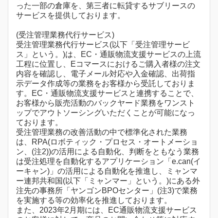
った一部の倉庫を、第三者に転貸するサブリースの
サービスを提供しております。
(受注管理業務代行サービス)
受注管理業務代行サービス(以下「受注管理サービ
ス」という。)は、EC・通販物流支援サービスの上流
工程に位置し、Eコマースにおけるご購入者様の注文
内容を確認し、電子メール対応や入金確認、出荷指
示データ作成等の業務をお客様から受託しておりま
す。EC・通販物流支援サービスと連携することで、
お客様から販売活動のバックヤード業務をワンスト
ップでアウトソーシングいただくことが可能になっ
ております。
受注管理業務の改善活動の中で標準化された業務
は、RPA(ロボティック・プロセス・オートメーショ
ン、(注2))の活用による自動化、判断をともなう業務
は受注処理を自動化するアプリケーション「e.can(イ
ーキャン)」の活用による自動化を推進し、ミャンマ
ー連邦共和国(以下「ミャンマー」という。)にある外
注先の事務所「ヤンゴンBPOセンター」(注3)で業務
を実施する等の効率化を推進しております。
また、2023年2月期には、EC通販物流支援サービス