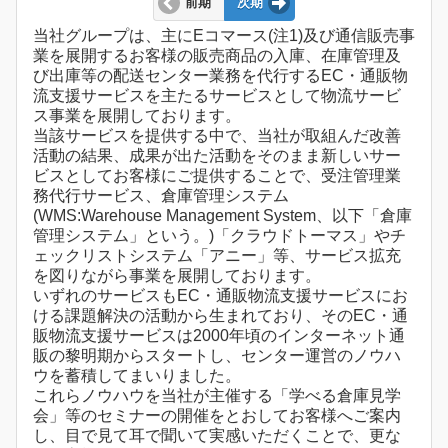
前期
次期
当社グループは、主にEコマース(注1)及び通信販売事
業を展開するお客様の販売商品の入庫、在庫管理及
び出庫等の配送センター業務を代行するEC・通販物
流支援サービスを主たるサービスとして物流サービ
ス事業を展開しております。
当該サービスを提供する中で、当社が取組んだ改善
活動の結果、成果が出た活動をそのまま新しいサー
ビスとしてお客様にご提供することで、受注管理業
務代行サービス、倉庫管理システム
(WMS:Warehouse Management System、以下「倉庫
管理システム」という。)「クラウドトーマス」やチ
ェックリストシステム「アニー」等、サービス拡充
を図りながら事業を展開しております。
いずれのサービスもEC・通販物流支援サービスにお
ける課題解決の活動から生まれており、そのEC・通
販物流支援サービスは2000年頃のインターネット通
販の黎明期からスタートし、センター運営のノウハ
ウを蓄積してまいりました。
これらノウハウを当社が主催する「学べる倉庫見学
会」等のセミナーの開催をとおしてお客様へご案内
し、目で見て耳で聞いて実感いただくことで、更な