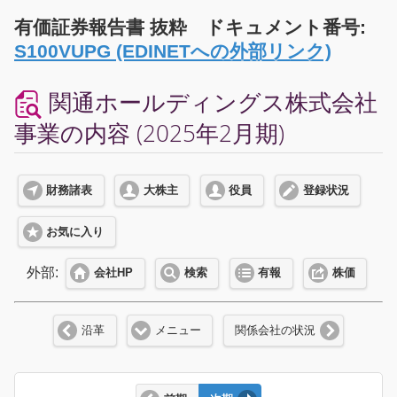
有価証券報告書 抜粋 ドキュメント番号:
S100VUPG (EDINETへの外部リンク)
関通ホールディングス株式会社
事業の内容 (2025年2月期)
財務諸表
大株主
役員
登録状況
お気に入り
外部:
会社HP
検索
有報
株価
沿革
メニュー
関係会社の状況