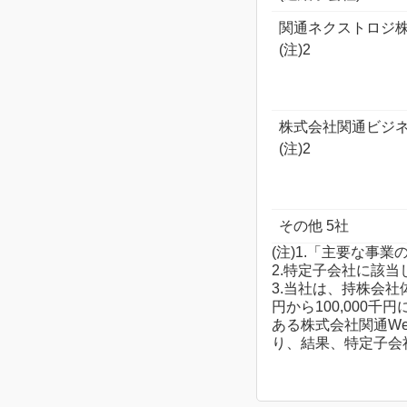
関通ネクストロジ
(注)2
株式会社関通ビジ
(注)2
その他 5社
(注)1.「主要な
2.特定子会社に該当
3.当社は、持株会社
円から100,00
ある株式会社関通West
り、結果、特定子会