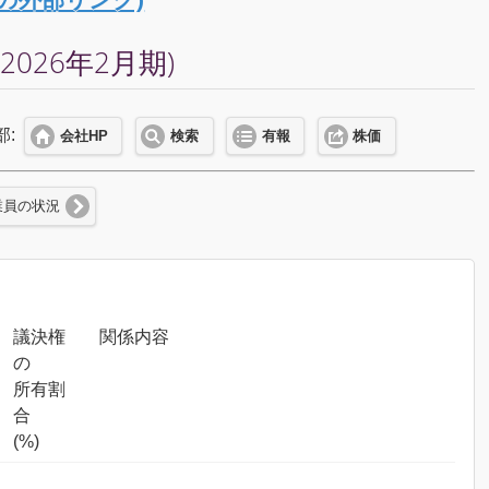
026年2月期)
部:
会社HP
検索
有報
株価
業員の状況
議決権
関係内容
の
所有割
合
(%)