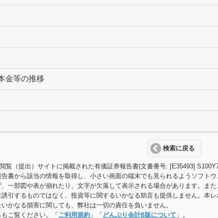
本金等の推移
検索に戻る
T閲覧（提出）サイトに掲載された有価証券報告書(文書番号: [E35493] S1
報告書から該当の情報を取得し、小さい画面の端末でも見られるようソフトウ
ず、一部図や表が崩れたり、文字が欠落して表示される場合があります。また
は誘引するものではなく、投資等に関するいかなる助言も提供しません。本レ
たいかなる損害に関しても、弊社は一切の責任を負いません。
らもご覧ください。「
ご利用規約
」「
どんぶり会計β版について
」。