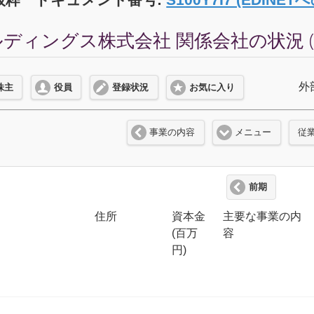
ディングス株式会社 関係会社の状況 (2
外
株主
役員
登録状況
お気に入り
事業の内容
メニュー
従
前期
住所
資本金
主要な事業の内
(百万
容
円)