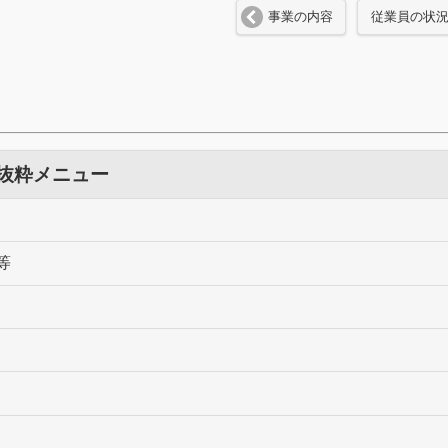
事業の内容
従業員の状
 抜粋メニュー
等