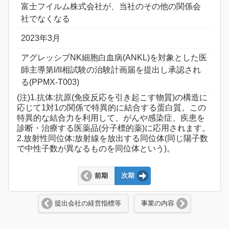
富士フイルム株式会社が、当社のその他の関係会
社でなくなる
2023年3月
アグレッシブNK細胞白血病(ANKL)を対象とした医
師主導第I/II相試験の治験計画届を提出し承認され
る(PPMX-T003)
(注)1.抗体:抗原(免疫反応を引き起こす物質)の構造に
応じて1対1の関係で特異的に結合する蛋白質。この
特異的な結合力を利用して、がんや感染症、疾患を
診断・治療する医薬品(分子標的薬)に応用されます。
2.放射性同位体:放射線を放出する同位体(同じ陽子数
で中性子数が異なるものを同位体という)。
前期
次期
提出会社の経営指標等
事業の内容