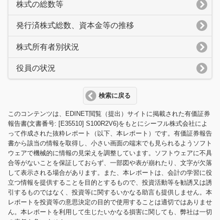
株式の総数等
発行済株式総数、資本金等の推移
株式所有者別状況
役員の状況
検索に戻る
このコンテンツは、EDINET閲覧（提出）サイトに掲載された有価証券
報告書(文書番号: [E35510] S100R2V6)をもとにシーフル株式会社によ
って作成された抜粋レポート（以下、本レポート）です。有価証券報告
書から該当の情報を取得し、小さい画面の端末でも見られるようソフト
ウェアで機械的に情報の見栄えを調整しています。ソフトウェアに不具
合等がないことを保証しておらず、一部図や表が崩れたり、文字が欠落
して表示される場合があります。また、本レポートは、会計の学習に役
立つ情報を提供することを目的とするもので、投資活動等を勧誘又は誘
引するものではなく、投資等に関するいかなる助言も提供しません。本
レポートを投資等の意思決定の目的で使用することは適切ではありませ
ん。本レポートを利用して生じたいかなる損害に関しても、弊社は一切