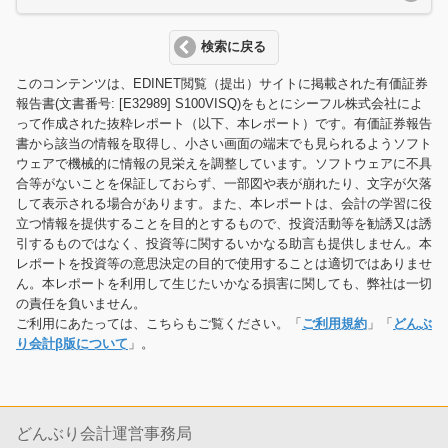
検索に戻る
このコンテンツは、EDINET閲覧（提出）サイトに掲載された有価証券
報告書(文書番号: [E32989] S100VISQ)をもとにシーフル株式会社によ
って作成された抜粋レポート（以下、本レポート）です。有価証券報告
書から該当の情報を取得し、小さい画面の端末でも見られるようソフト
ウェアで機械的に情報の見栄えを調整しています。ソフトウェアに不具
合等がないことを保証しておらず、一部図や表が崩れたり、文字が欠落
して表示される場合があります。また、本レポートは、会計の学習に役
立つ情報を提供することを目的とするもので、投資活動等を勧誘又は誘
引するものではなく、投資等に関するいかなる助言も提供しません。本
レポートを投資等の意思決定の目的で使用することは適切ではありませ
ん。本レポートを利用して生じたいかなる損害に関しても、弊社は一切
の責任を負いません。
ご利用にあたっては、こちらもご覧ください。「
ご利用規約
」「
どんぶ
り会計β版について
」。
どんぶり会計運営事務局