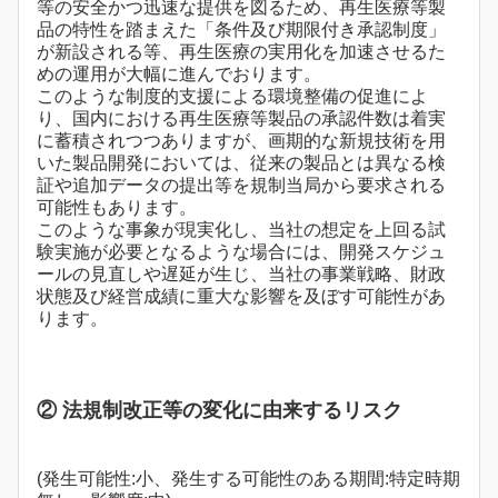
等の安全かつ迅速な提供を図るため、再生医療等製
品の特性を踏まえた「条件及び期限付き承認制度」
が新設される等、再生医療の実用化を加速させるた
めの運用が大幅に進んでおります。
このような制度的支援による環境整備の促進によ
り、国内における再生医療等製品の承認件数は着実
に蓄積されつつありますが、画期的な新規技術を用
いた製品開発においては、従来の製品とは異なる検
証や追加データの提出等を規制当局から要求される
可能性もあります。
このような事象が現実化し、当社の想定を上回る試
験実施が必要となるような場合には、開発スケジュ
ールの見直しや遅延が生じ、当社の事業戦略、財政
状態及び経営成績に重大な影響を及ぼす可能性があ
ります。
② 法規制改正等の変化に由来するリスク
(発生可能性:小、発生する可能性のある期間:特定時期