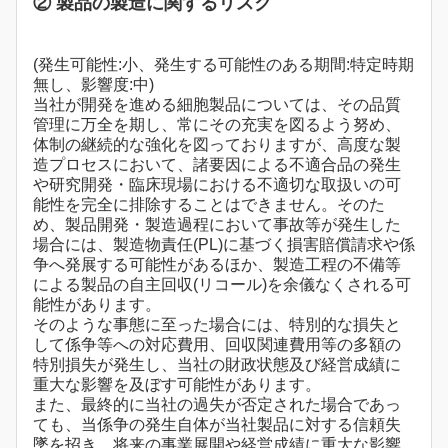
② 製品の製造に関するリスク
(発生可能性:小、発生する可能性のある期間:特定時期
無し、影響度:中)
当社が開発を進める細胞製品については、その品質
管理に万全を期し、常にその充実を図るよう努め、
体制の継続的な強化を図っておりますが、高度な製
造プロセスにおいて、諸要因による不適合品の発生
や研究開発・臨床現場における不適切な取扱いの可
能性を完全に排除することはできません。そのた
め、製品開発・製造過程において事故等が発生した
場合には、製造物責任(PL)に基づく損害賠償請求や係
争へ発展する可能性があるほか、製造工程の不備等
による製品の自主回収(リコール)を余儀なくされる可
能性があります。
そのような事態に至った場合には、特別的な損失と
して係争等への対応費用、回収関連費用等の多額の
特別損失が発生し、当社の財政状態及び経営成績に
重大な影響を及ぼす可能性があります。
また、最終的に当社の過失が否定された場合であっ
ても、当係争の発生自体が当社製品に対する信頼失
墜を招き、将来の事業展開や経営成績に重大な影響