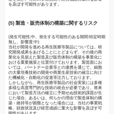
を及ぼす可能性があります。
(5) 製造・販売体制の構築に関するリスク
(発生可能性:中、発生する可能性のある期間:特定時期
無し、影響度:中)
当社が開発を進める再生医療等製品については、研
究開発成果をあげることにとどまらず、その後の商
業化を見据えた製造及び販売体制の構築を事業化に
おける重要施策と位置付けております。製造面にお
いては、パートナー企業等との連携を通じて、細胞
の大量培養技術の開発や商業生産技術の確立に向け
た機械化・自動化の促進等注力しております。
しかしながら、再生医療等製品の社会実装には多種
多様な高度専門的な技術の統合が必要であり、将来
において製造方法の確立に予期せぬ技術的課題が生
じた場合、あるいは、何らかの理由で製造体制の構
築・維持等が困難となった場合には、当社の事業戦
略、財政状況及び経営成績に重大な影響を及ぼす可
能性があります。