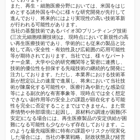
また、再生・細胞医療分野においては、米国をはじ
めとする諸外国を中心に様々な研究開発が先行して
進んでおり、将来的にはより実現性の高い技術革新
が行われる可能性があります。
当社の基盤技術であるバイオ3Dプリンティング技術
(三次元細胞積層技術)は、現時点において新規性の高
い再生医療技術であり、学術的にも従来の製品と比
較して高い安全性・有効性及び広範囲の応用可能性
等が期待されております。当社では、様々なパート
ナー企業、大学や公的研究機関等と緊密に連携し、
技術的優位性を担保する先端技術の継続的な開発に
注力しております。ただし、本業界における技術革
新が想定以上の速度で進展し、将来において当社技
術が陳腐化する可能性や、医療行為や新たな感染症
等による副次的な有害事象等、現時点では全く想定
できない副作用等の安全上の課題が顕在化する可能
性を完全に否定することまではできません。また世
界情勢や外部環境に起因し、原材料の調達が困難(不
安定)になる場合には、再生医療製品の安定供給が困
難になる可能性も少なからず存在しております。こ
のような最先端医療に特有の課題やリスクが現実化
した場合には、当社の事業戦略、財政状態及び経営