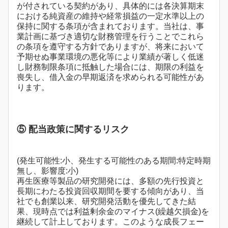
が付されている契約があり、具体的には各決算期末
における純資産の維持や経常損益の一定水準以上の
保持に関する条項が含まれております。当社は、事
業計画に基づき適切な財務管理を行うことでこれら
の条項を遵守する方針でありますが、将来において
予期せぬ事業環境の悪化等により業績が著しく低迷
し財務制限条項に抵触した場合には、期限の利益を
喪失し、借入金の早期返済を求められる可能性があ
ります。
⑤ 配当政策に関するリスク
(発生可能性:小、発生する可能性のある期間:特定時期
無し、影響度:小)
再生医療等製品の研究開発には、多額の先行投資と
長期にわたる投資回収期間を要する傾向があり、当
社でも創業以来、研究開発活動を優先してきた結
果、現時点では利益剰余金のマイナス(繰越欠損金)を
継続して計上しております。このような成長フェー