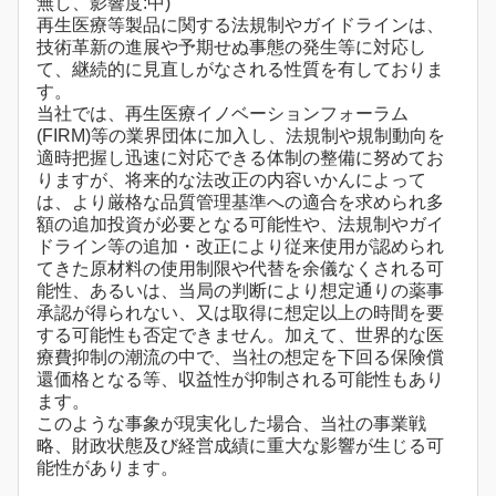
無し、影響度:中)
再生医療等製品に関する法規制やガイドラインは、
技術革新の進展や予期せぬ事態の発生等に対応し
て、継続的に見直しがなされる性質を有しておりま
す。
当社では、再生医療イノベーションフォーラム
(FIRM)等の業界団体に加入し、法規制や規制動向を
適時把握し迅速に対応できる体制の整備に努めてお
りますが、将来的な法改正の内容いかんによって
は、より厳格な品質管理基準への適合を求められ多
額の追加投資が必要となる可能性や、法規制やガイ
ドライン等の追加・改正により従来使用が認められ
てきた原材料の使用制限や代替を余儀なくされる可
能性、あるいは、当局の判断により想定通りの薬事
承認が得られない、又は取得に想定以上の時間を要
する可能性も否定できません。加えて、世界的な医
療費抑制の潮流の中で、当社の想定を下回る保険償
還価格となる等、収益性が抑制される可能性もあり
ます。
このような事象が現実化した場合、当社の事業戦
略、財政状態及び経営成績に重大な影響が生じる可
能性があります。