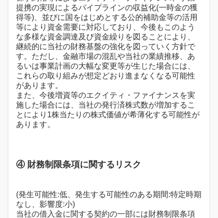
提携の実現によるパイプラインの収益化(一時金の獲
得等)、並びに国をはじめとする公的補助金等の活用
等により資金需要に対応しており、今後もこのよう
な多様な資金調達及び資金繰りを図ることにより、
継続的に当社の財務基盤の強化を図っていく方針で
す。ただし、金融市場の混乱や当社の業績推移、あ
るいは事業計画の大幅な変更等が生じた場合には、
これらの取り組みが想定どおり進まなくなる可能性
があります。
また、今後増資等のエクイティ・ファイナンスを実
施した場合には、当社の発行済株式数が増加するこ
とにより1株当たりの株式価値が希薄化する可能性が
あります。
④ 財務制限条項に関するリスク
(発生可能性:低、発生する可能性のある期間:特定時期
なし、影響度:小)
当社の借入金に関する契約の一部には財務制限条項