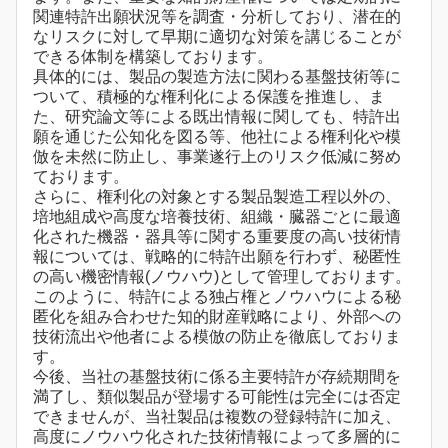
関連特許出願状況等を調査・分析しており、潜在的
なリスクに対して早期に適切な対策を講じることが
できる体制を構築しております。
具体的には、製品の製造方法に関わる基盤技術等に
ついて、積極的な権利化による保護を推進し、ま
た、研究論文等による既出情報に関しても、特許出
願を通じた公知化を図る等、他社による権利化や模
倣を未然に防止し、事業遂行上のリスク低減に努め
ております。
さらに、権利化の対象とする製品製造工程以外の、
培地組成や高度な培養技術、組織・臓器ごとに最適
化された機器・器具等に関する重要度の高い技術情
報については、戦略的に特許出願を行わず、秘匿性
の高い機密情報(ノウハウ)として管理しております。
このように、特許による独占権とノウハウによる秘
匿化を組み合わせた知的財産戦略により、外部への
技術流出や他者による模倣の防止を徹底しておりま
す。
今後、当社の基盤技術に係る主要特許が存続期間を
満了し、類似製品が登場する可能性は完全には否定
できませんが、当社製品は複数の登録特許に加え、
高度にノウハウ化された技術情報によって多層的に