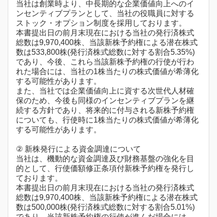
当社は創業時より、中長期的な企業価値向上へのイ
ンセンティブプランとして、当社の役職員に対する
ストック・オプション制度を採用しております。
本書提出日の前月末現在における当社の発行済株式
総数は9,970,400株、当該新株予約権による潜在株式
数は533,800株(発行済株式総数に対する割合5.35%)
であり、今後、これら当該新株予約権の行使が行わ
れた場合には、当社の1株当たりの株式価値が希薄化
する可能性があります。
また、当社では企業価値向上に資する次世代人材確
保のため、今後も同様のインセンティブプランを継
続する方針であり、将来的に付与される新株予約権
についても、行使時に1株当たりの株式価値が希薄化
する可能性があります。
② 新株発行による資金調達について
当社は、機動的な資金調達及び財務基盤の強化を目
的として、行使価額修正条項付新株予約権を発行し
ております。
本書提出日の前月末現在における当社の発行済株式
総数は9,970,400株、当該新株予約権による潜在株式
数は500,000株(発行済株式総数に対する割合5.01%)
であり、当該新株予約権の行使が進んだ場合には、