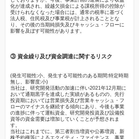
化が達成され、繰越欠損金による課税所得の控除が
受けられなくなった場合には、通常の税率に基づく
法人税、住民税及び事業税が計上されることとな
り、その後の当期純損失及びキャッシュ・フローに
影響を及ぼす可能性があります。
③ 資金繰り及び資金調達に関するリスク
(発生可能性:小、発生する可能性のある期間:特定時期
無し、影響度:小)
当社は、研究開発活動の加速に伴い2021年12月期に
おいて通期黒字を達成した実績があるものの、先行
投資期においては営業損失及び営業キャッシュ・フ
ローのマイナスを継続する傾向にあり、今後も事業
の進捗に伴って運転資金、研究開発投資及び設備投
資等の資金需要は増加していくことが予想されま
す。
当社はこれまでに、第三者割当増資や公募増資、新
株予約権等によるエクイティ・ファイナンス、事業