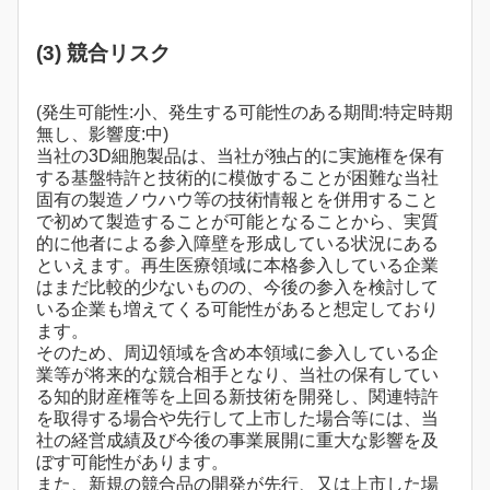
(3) 競合リスク
(発生可能性:小、発生する可能性のある期間:特定時期
無し、影響度:中)
当社の3D細胞製品は、当社が独占的に実施権を保有
する基盤特許と技術的に模倣することが困難な当社
固有の製造ノウハウ等の技術情報とを併用すること
で初めて製造することが可能となることから、実質
的に他者による参入障壁を形成している状況にある
といえます。再生医療領域に本格参入している企業
はまだ比較的少ないものの、今後の参入を検討して
いる企業も増えてくる可能性があると想定しており
ます。
そのため、周辺領域を含め本領域に参入している企
業等が将来的な競合相手となり、当社の保有してい
る知的財産権等を上回る新技術を開発し、関連特許
を取得する場合や先行して上市した場合等には、当
社の経営成績及び今後の事業展開に重大な影響を及
ぼす可能性があります。
また、新規の競合品の開発が先行、又は上市した場