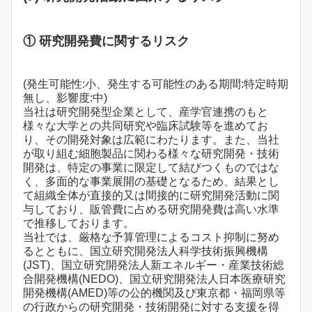
① 研究開発費に関するリスク
(発生可能性:小、発生する可能性のある期間:特定時期
無し、影響度:中)
当社は研究開発型企業として、産学官連携のもと
様々な大学との共同研究や臨床試験等を進めてお
り、その開発対象は広範にわたります。また、当社
が取り組む細胞製品に関わる様々な研究開発・技術
開発は、特定の事業に限定して結びつくものではな
く、多面的な事業展開の基礎となるため、結果とし
て組織全体が直接的又は間接的に研究開発活動に関
与しており、販管費に占める研究開発費は高い水準
で推移しております。
当社では、厳格な予算管理によるコスト抑制に努め
るとともに、国立研究開発法人科学技術振興機構
(JST)、国立研究開発法人新エネルギー・産業技術総
合開発機構(NEDO)、国立研究開発法人日本医療研究
開発機構(AMED)等の公的機関及び東京都・福岡県等
の行政からの研究開発・技術開発に対する支援を得