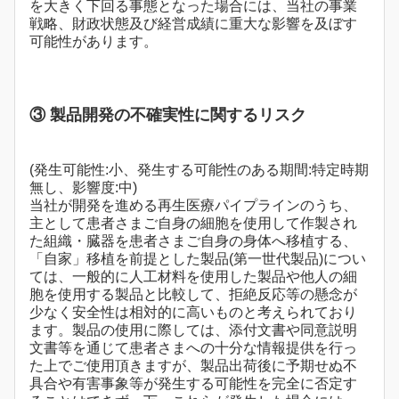
を大きく下回る事態となった場合には、当社の事業
戦略、財政状態及び経営成績に重大な影響を及ぼす
可能性があります。
③ 製品開発の不確実性に関するリスク
(発生可能性:小、発生する可能性のある期間:特定時期
無し、影響度:中)
当社が開発を進める再生医療パイプラインのうち、
主として患者さまご自身の細胞を使用して作製され
た組織・臓器を患者さまご自身の身体へ移植する、
「自家」移植を前提とした製品(第一世代製品)につい
ては、一般的に人工材料を使用した製品や他人の細
胞を使用する製品と比較して、拒絶反応等の懸念が
少なく安全性は相対的に高いものと考えられており
ます。製品の使用に際しては、添付文書や同意説明
文書等を通じて患者さまへの十分な情報提供を行っ
た上でご使用頂きますが、製品出荷後に予期せぬ不
具合や有害事象等が発生する可能性を完全に否定す