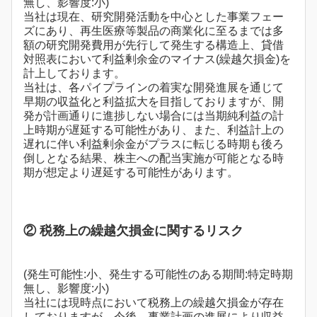
無し、影響度:小)
当社は現在、研究開発活動を中心とした事業フェー
ズにあり、再生医療等製品の商業化に至るまでは多
額の研究開発費用が先行して発生する構造上、貸借
対照表において利益剰余金のマイナス(繰越欠損金)を
計上しております。
当社は、各パイプラインの着実な開発進展を通じて
早期の収益化と利益拡大を目指しておりますが、開
発が計画通りに進捗しない場合には当期純利益の計
上時期が遅延する可能性があり、また、利益計上の
遅れに伴い利益剰余金がプラスに転じる時期も後ろ
倒しとなる結果、株主への配当実施が可能となる時
期が想定より遅延する可能性があります。
② 税務上の繰越欠損金に関するリスク
(発生可能性:小、発生する可能性のある期間:特定時期
無し、影響度:小)
当社には現時点において税務上の繰越欠損金が存在
しておりますが、今後、事業計画の進展により収益