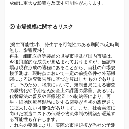
成績に重大な影響を及ぼす可能性があります。
② 市場規模に関するリスク
(発生可能性:小、発生する可能性のある期間:特定時期
無し、影響度:中)
再生・細胞医療等製品の世界市場及び国内市場は、
今後飛躍的な成長が見込まれておりますが、当該市
場は現在形成の過程にあることから、当社の市場規
模予測は、現時点において一定の前提条件や外部機
関による調査報告等に基づき算出したものでありま
す。そのため、将来において、規制当局による審査
の厳格化や予期せぬ安全上の課題の露呈、あるいは
代替療法の普及や医療経済上の制約等により、再
生・細胞医療等製品に対する需要が当初の想定通り
に拡大しない可能性があります。また、社会実装に
向けた製造コストの低減や物流体制の構築が遅延す
る可能性も存在します。
これらの要因により、実際の市場規模が当社の予測