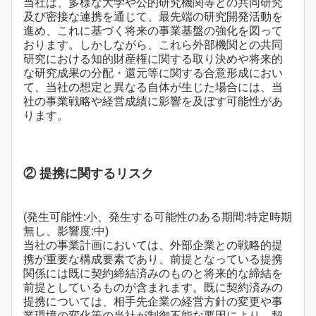
当社は、多様な大学や公的研究機関等との共同研究
及び密接な連携を通じて、最先端の研究開発活動を
進め、これに基づく将来の事業基盤の強化を図って
おります。しかしながら、これら外部機関との共同
研究における知的財産権に関する取り決めや将来的
な研究成果の分配・還元等に関する合意形成におい
て、当社の想定と異なる自体が生じた場合には、当
社の事業戦略や経営成績に影響を及ぼす可能性があ
ります。
② 提携に関するリスク
(発生可能性:小、発生する可能性のある期間:特定時期
無し、影響度:中)
当社の事業計画においては、外部企業との戦略的提
携が重要な構成要素であり、前提となっている提携
関係には既に契約締結済みのものと将来的な締結を
前提としているものが含まれます。既に契約済みの
提携については、相手先企業の経営方針の変更や事
業環境の変化等の当社が制御不能な要因により、契