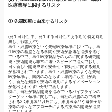
医療業界に関するリスク
① 先端医療に由来するリスク
(発生可能性:中、発生する可能性のある期間:特定時期
無し、影響度:中)
再生・細胞医療という先端医療領域においては、再
生医療の基盤となる学問や技術が急速な進歩を遂げ
ている中で、再生医療製品そのものに関する研究開
発・技術開発も非常に速いスピードで進んでおり、
日々新しい開発成果や安全性・有効性に関する知見
が蓄積されています。再生・細胞医療のような先端
医療領域は、国内のみならず世界的にも注目が高
く、新たな知識や技術の発見によるイノベーション
が創出されやすい分野であります。
特に、当社が製品開発を進めているパイプラインの
ターゲット領域に関しては、当社の細胞のみで構成
される3D細胞製品以外にも、細胞医薬品や遺伝子治
療等の様々なアプローチによる治療法の開発が進展
しております。