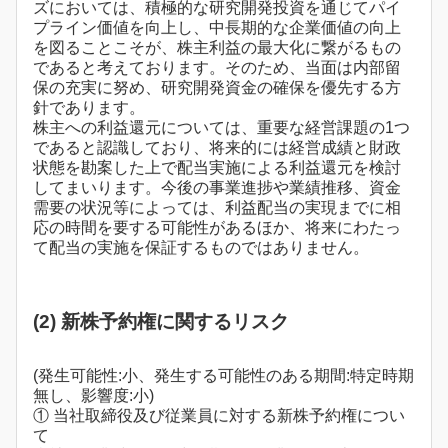
ズにおいては、積極的な研究開発投資を通じてパイ
プライン価値を向上し、中長期的な企業価値の向上
を図ることこそが、株主利益の最大化に繋がるもの
であると考えております。そのため、当面は内部留
保の充実に努め、研究開発資金の確保を優先する方
針であります。
株主への利益還元については、重要な経営課題の1つ
であると認識しており、将来的には経営成績と財政
状態を勘案した上で配当実施による利益還元を検討
してまいります。今後の事業進捗や業績推移、資金
需要の状況等によっては、利益配当の実現までに相
応の時間を要する可能性があるほか、将来にわたっ
て配当の実施を保証するものではありません。
(2) 新株予約権に関するリスク
(発生可能性:小、発生する可能性のある期間:特定時期
無し、影響度:小)
① 当社取締役及び従業員に対する新株予約権につい
て