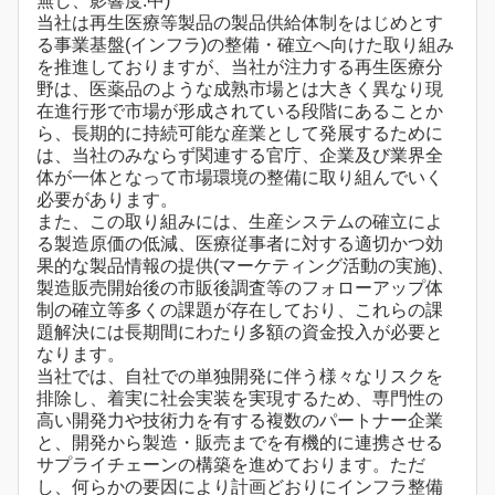
無し、影響度:中)
当社は再生医療等製品の製品供給体制をはじめとす
る事業基盤(インフラ)の整備・確立へ向けた取り組み
を推進しておりますが、当社が注力する再生医療分
野は、医薬品のような成熟市場とは大きく異なり現
在進行形で市場が形成されている段階にあることか
ら、長期的に持続可能な産業として発展するために
は、当社のみならず関連する官庁、企業及び業界全
体が一体となって市場環境の整備に取り組んでいく
必要があります。
また、この取り組みには、生産システムの確立によ
る製造原価の低減、医療従事者に対する適切かつ効
果的な製品情報の提供(マーケティング活動の実施)、
製造販売開始後の市販後調査等のフォローアップ体
制の確立等多くの課題が存在しており、これらの課
題解決には長期間にわたり多額の資金投入が必要と
なります。
当社では、自社での単独開発に伴う様々なリスクを
排除し、着実に社会実装を実現するため、専門性の
高い開発力や技術力を有する複数のパートナー企業
と、開発から製造・販売までを有機的に連携させる
サプライチェーンの構築を進めております。ただ
し、何らかの要因により計画どおりにインフラ整備