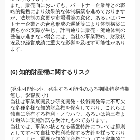
また、販売面においても、パートナー企業等との戦
略的提携により効果的な体制構築を進めております
が、法規制の変更や市場環境の変化、あるいはパー
トナー企業との合意形成の遅延等により体制構築に
何らかの支障が生じ、計画通りに販売・流通体制の
整備が進まない場合には、当社の事業戦略、財政状
況及び経営成績に重大な影響を及ぼす可能性があり
ます。
(6) 知的財産権に関するリスク
(発生可能性:小、発生する可能性のある期間:特定時期
無し、影響度:小)
当社は事業展開及び研究開発・技術開発等に不可欠
な多種多様な知的財産権を保有しており、これらは
独自に所有する権利・ノウハウ、あるいは第三者よ
り適法に実施許諾を受けたものであります。
当社では、事業の核となる基盤特許については原則
としてすべて自社で権利確保する方針を採っており
ます。また、重要な知的財産権については定期的に