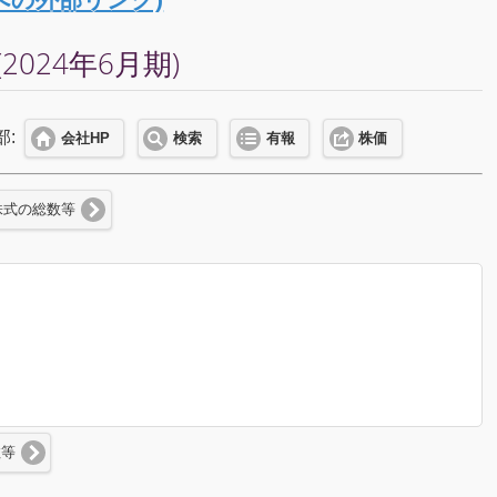
024年6月期)
部:
会社HP
検索
有報
株価
株式の総数等
数等