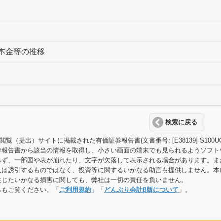
本金等の推移
検索に戻る
T閲覧（提出）サイトに掲載された有価証券報告書(文書番号: [E38139] S
券報告書から該当の情報を取得し、小さい画面の端末でも見られるようソフト
らず、一部図や表が崩れたり、文字が欠落して表示される場合があります。ま
又は誘引するものではなく、投資等に関するいかなる助言も提供しません。本
生じたいかなる損害に関しても、弊社は一切の責任を負いません。
らもご覧ください。「
ご利用規約
」「
どんぶり会計β版について
」。