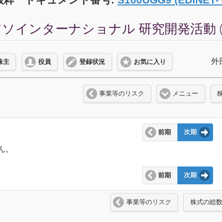
ソインターナショナル 研究開発活動 (2
外
株主
役員
登録状況
お気に入り
事業等のリスク
メニュー
前期
次期
ん。
前期
次期
事業等のリスク
株式の総