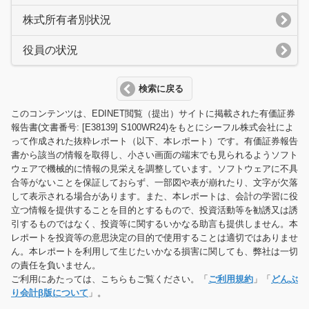
株式所有者別状況
役員の状況
検索に戻る
このコンテンツは、EDINET閲覧（提出）サイトに掲載された有価証券
報告書(文書番号: [E38139] S100WR24)をもとにシーフル株式会社によ
って作成された抜粋レポート（以下、本レポート）です。有価証券報告
書から該当の情報を取得し、小さい画面の端末でも見られるようソフト
ウェアで機械的に情報の見栄えを調整しています。ソフトウェアに不具
合等がないことを保証しておらず、一部図や表が崩れたり、文字が欠落
して表示される場合があります。また、本レポートは、会計の学習に役
立つ情報を提供することを目的とするもので、投資活動等を勧誘又は誘
引するものではなく、投資等に関するいかなる助言も提供しません。本
レポートを投資等の意思決定の目的で使用することは適切ではありませ
ん。本レポートを利用して生じたいかなる損害に関しても、弊社は一切
の責任を負いません。
ご利用にあたっては、こちらもご覧ください。「
ご利用規約
」「
どんぶ
り会計β版について
」。