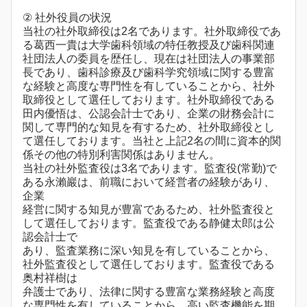
② 社外役員の状況
当社の社外取締役は2名であります。社外取締役であ
る葛西一貴は大学歯科領域の特任教授及び歯科関連
社団法人の委員を歴任し、現在は社団法人の事業部
長であり、歯科診療及び歯科学究領域に関する豊富
な経験と高度な専門性を有していることから、社外
取締役として選任しております。社外取締役である
田内優悟は、公認会計士であり、企業の財務会計に
関して専門的な知見を有するため、社外取締役とし
て選任しております。当社と上記2名の間に資本的関
係その他の特別利害関係はありません。
当社の社外監査役は3名であります。監査役(常勤)で
ある永瀨巖は、前職において経営者の経験があり、
企業
経営に関する知見が豊富であるため、社外監査役と
して選任しております。監査役である静健太郎は公
認会計士で
あり、監査業務に深い知見を有していることから、
社外監査役として選任しております。監査役である
奥村祥樹は
弁護士であり、法律に関する豊富な業務経験と高度
な専門性を有していることから、高い監査機能を期