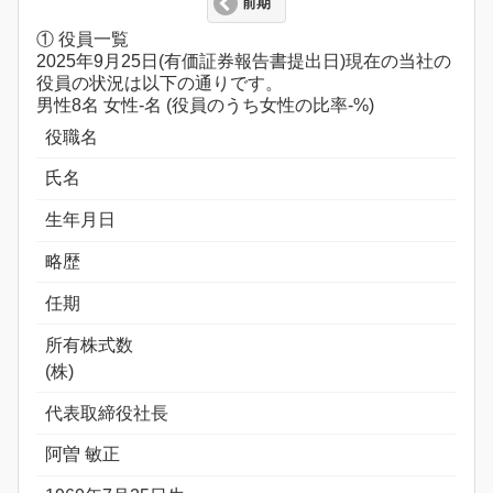
前期
① 役員一覧
2025年9月25日(有価証券報告書提出日)現在の当社の
役員の状況は以下の通りです。
男性8名 女性-名 (役員のうち女性の比率-%)
役職名
氏名
生年月日
略歴
任期
所有株式数
(株)
代表取締役社長
阿曽 敏正