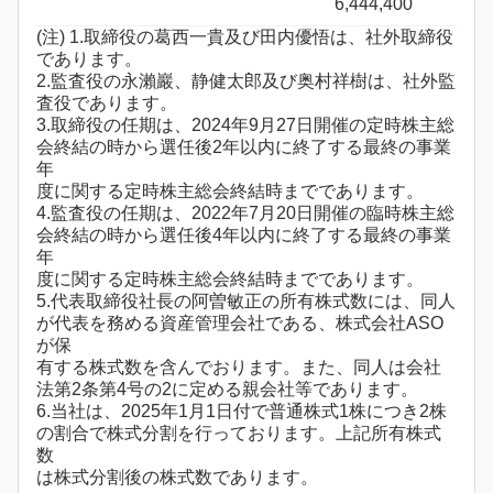
6,444,400
(注) 1.取締役の葛西一貴及び田内優悟は、社外取締役
であります。
2.監査役の永瀨巖、静健太郎及び奥村祥樹は、社外監
査役であります。
3.取締役の任期は、2024年9月27日開催の定時株主総
会終結の時から選任後2年以内に終了する最終の事業
年
度に関する定時株主総会終結時までであります。
4.監査役の任期は、2022年7月20日開催の臨時株主総
会終結の時から選任後4年以内に終了する最終の事業
年
度に関する定時株主総会終結時までであります。
5.代表取締役社長の阿曽敏正の所有株式数には、同人
が代表を務める資産管理会社である、株式会社ASO
が保
有する株式数を含んでおります。また、同人は会社
法第2条第4号の2に定める親会社等であります。
6.当社は、2025年1月1日付で普通株式1株につき2株
の割合で株式分割を行っております。上記所有株式
数
は株式分割後の株式数であります。