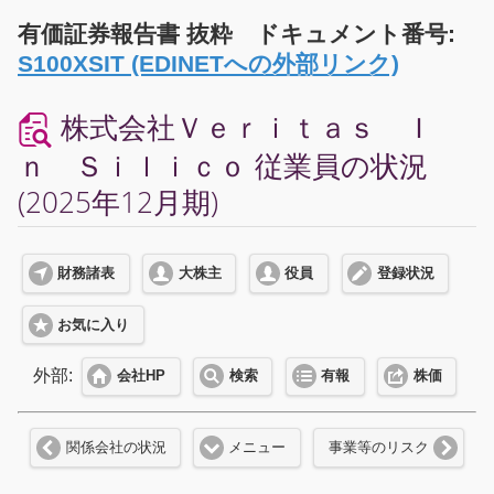
有価証券報告書 抜粋 ドキュメント番号:
S100XSIT (EDINETへの外部リンク)
株式会社Ｖｅｒｉｔａｓ Ｉ
ｎ Ｓｉｌｉｃｏ 従業員の状況
(2025年12月期)
財務諸表
大株主
役員
登録状況
お気に入り
外部:
会社HP
検索
有報
株価
関係会社の状況
メニュー
事業等のリスク