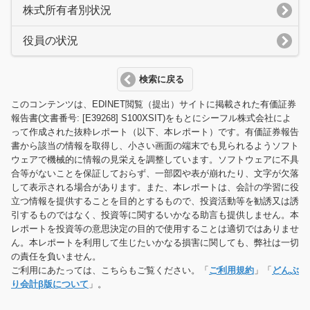
株式所有者別状況
役員の状況
検索に戻る
このコンテンツは、EDINET閲覧（提出）サイトに掲載された有価証券
報告書(文書番号: [E39268] S100XSIT)をもとにシーフル株式会社によ
って作成された抜粋レポート（以下、本レポート）です。有価証券報告
書から該当の情報を取得し、小さい画面の端末でも見られるようソフト
ウェアで機械的に情報の見栄えを調整しています。ソフトウェアに不具
合等がないことを保証しておらず、一部図や表が崩れたり、文字が欠落
して表示される場合があります。また、本レポートは、会計の学習に役
立つ情報を提供することを目的とするもので、投資活動等を勧誘又は誘
引するものではなく、投資等に関するいかなる助言も提供しません。本
レポートを投資等の意思決定の目的で使用することは適切ではありませ
ん。本レポートを利用して生じたいかなる損害に関しても、弊社は一切
の責任を負いません。
ご利用にあたっては、こちらもご覧ください。「
ご利用規約
」「
どんぶ
り会計β版について
」。