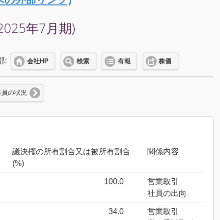
25年7月期)
部:
会社HP
検索
有報
株価
業員の状況
議決権の所有割合又は被所有割合
関係内容
(%)
100.0
営業取引
社員の出向
34.0
営業取引