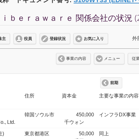
ｂｅｒａｗａｒｅ 関係会社の状況 (20
外
株主
役員
登録状況
お気に入り
事業の内容
メニュー
従
前期
住所
資本金
主要な事業の内容
韓国ソウル市
450,000
インフラDX事業
., Ltd.
千ウォン
)
東京都港区
50,000
同上