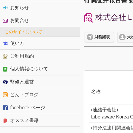
お知らせ
株式会社Ｌｉ
お問合せ
このサイトについて
財務諸表
大
使い方
ご利用規約
個人情報について
監修と運営
名称
どん・ブログ
facebook ページ
(連結子会社)
Liberaware Korea Co
オススメ書籍
(持分法適用関連会社