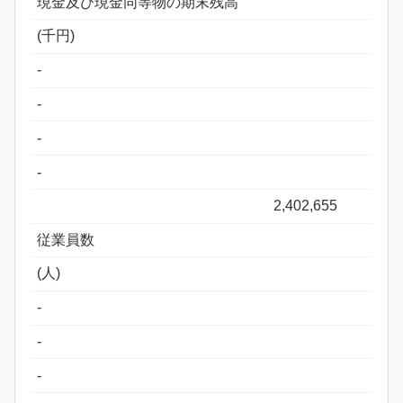
現金及び現金同等物の期末残高
(千円)
-
-
-
-
2,402,655
従業員数
(人)
-
-
-